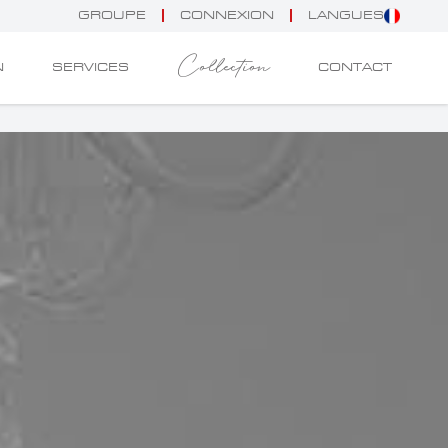
GROUPE
CONNEXION
LANGUES
Collection
N
SERVICES
CONTACT