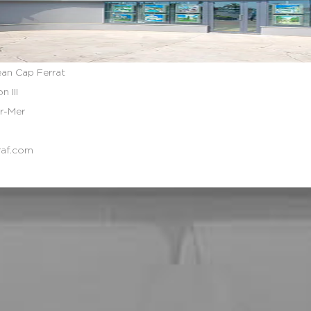
ean Cap Ferrat
 III
ur-Mer
raf.com