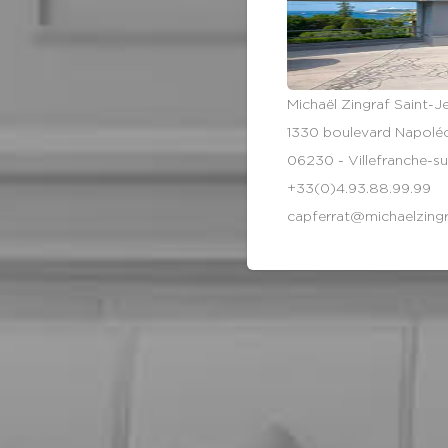
Michaël Zingraf Saint-J
1330 boulevard Napoléon
06230 - Villefranche-s
+33(0)4.93.88.99.99
capferrat@michaelzing