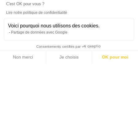
C'est OK pour vous ?
Lire notre politique de confidentialité
Voici pourquoi nous utilisons des cookies.
Partage de données avec Google
Consentements certifiés par
Non merci
Je choisis
OK pour moi
29 photos
Axeptio consent
Plateforme de Gestion du Consentement : Personnalisez vos Options
Notre plateforme vous permet d'adapter et de gérer vos paramètres de 
2
2
450 m
1 385 m
SURFACE HABITABLE
SURFACE TERRAIN
8
23 320 000 €
CHAMBRES
PRIX DE VENTE
Accueil >
Vente >
Côte d'Azur >
Cap d'Antibes et environs >