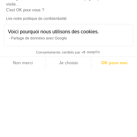
visite...
C'est OK pour vous ?
Lire notre politique de confidentialité
Voici pourquoi nous utilisons des cookies.
Partage de données avec Google
Consentements certifiés par
Non merci
Je choisis
OK pour moi
13 photos
Axeptio consent
Plateforme de Gestion du Consentement : Personnalisez vos Options
Notre plateforme vous permet d'adapter et de gérer vos paramètres de 
2
2
350 m
6 000 m
SURFACE HABITABLE
SURFACE TERRAIN
5
12 700 € - 16 700 €
CHAMBRES
PRIX / SEMAINE