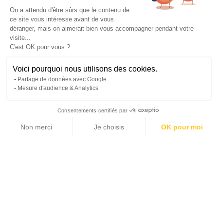
On a attendu d'être sûrs que le contenu de
ce site vous intéresse avant de vous
déranger, mais on aimerait bien vous accompagner pendant votre
visite...
C'est OK pour vous ?
Voici pourquoi nous utilisons des cookies.
Partage de données avec Google
Mesure d'audience & Analytics
Consentements certifiés par
Non merci
Je choisis
OK pour moi
29 photos
Axeptio consent
Plateforme de Gestion du Consentement : Personnalisez vos Options
Notre plateforme vous permet d'adapter et de gérer vos paramètres de 
2
129 m
3
SURFACE HABITABLE
CHAMBRES
550 000 €
PRIX DE VENTE