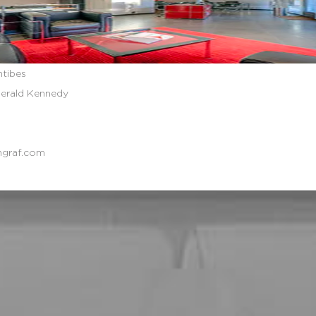
ntibes
gerald Kennedy
ngraf.com