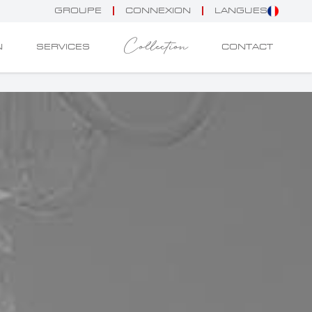
GROUPE
CONNEXION
LANGUES
Collection
N
SERVICES
CONTACT