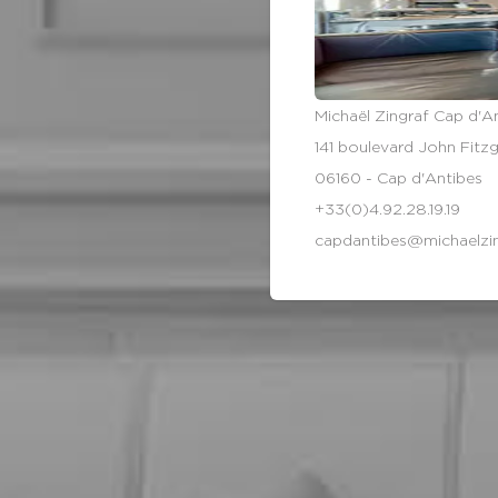
Michaël Zingraf Cap d'A
141 boulevard John Fitz
06160 - Cap d'Antibes
+33(0)4.92.28.19.19
capdantibes@michaelzi