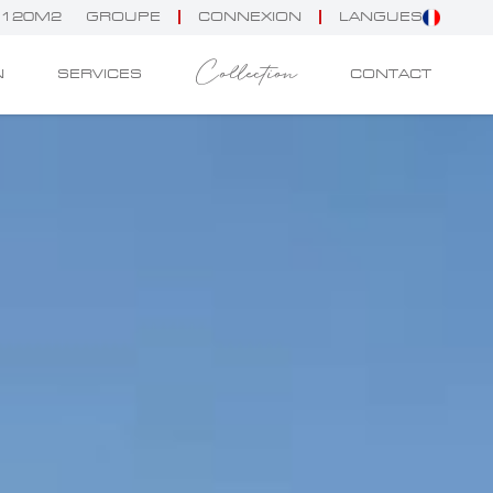
E 120M2
GROUPE
CONNEXION
LANGUES
Collection
N
SERVICES
CONTACT