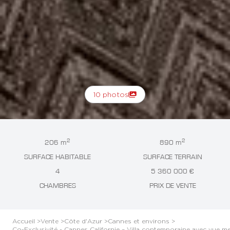
10 photos
2
2
206 m
890 m
SURFACE HABITABLE
SURFACE TERRAIN
4
5 360 000 €
CHAMBRES
PRIX DE VENTE
Accueil >
Vente >
Côte d'Azur >
Cannes et environs >
Co-Exclusivité - Cannes Californie – Villa contemporaine avec vue 