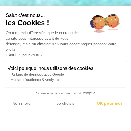
Salut c'est nous...
les Cookies !
On a attendu d'être sûrs que le contenu de
ce site vous intéresse avant de vous
déranger, mais on aimerait bien vous accompagner pendant votre
visite...
C'est OK pour vous ?
Voici pourquoi nous utilisons des cookies.
Partage de données avec Google
Mesure d'audience & Analytics
Consentements certifiés par
Non merci
Je choisis
OK pour moi
11 photos
Axeptio consent
Plateforme de Gestion du Consentement : Personnalisez vos Options
Notre plateforme vous permet d'adapter et de gérer vos paramètres de 