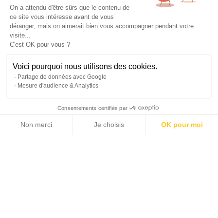
On a attendu d'être sûrs que le contenu de
ce site vous intéresse avant de vous
déranger, mais on aimerait bien vous accompagner pendant votre
visite...
C'est OK pour vous ?
Voici pourquoi nous utilisons des cookies.
Partage de données avec Google
Mesure d'audience & Analytics
Consentements certifiés par
Non merci
Je choisis
OK pour moi
Axeptio consent
Plateforme de Gestion du Consentement : Personnalisez vos Options
Notre plateforme vous permet d'adapter et de gérer vos paramètres de 
Ce bien a été vendu, ou il ne figure plus dans le
catalogue Michaël Zingraf Real Estate
Accueil >
Vente >
Côte d'Azur >
Cannes et environs >
Cannes Vieux-Port - Dernier étage - Vue Mer Panoramique