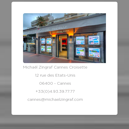
Michaël Zingraf Cannes Croisette
12 rue des Etats-Unis
06400 - Cannes
+33(0)4.93.39.77.77
cannes@michaelzingraf.com