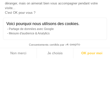
déranger, mais on aimerait bien vous accompagner pendant votre
visite...
C'est OK pour vous ?
+1
Voici pourquoi nous utilisons des cookies.
Partage de données avec Google
Mesure d'audience & Analytics
Consentements certifiés par
Je souhaite recevoir les offres et les informations du groupe
Non merci
Michaël Zingraf Real Estate
Je choisis
OK pour moi
Axeptio consent
Plateforme de Gestion du Consentement : Personnalisez vos Options
Envoyer
Notre plateforme vous permet d'adapter et de gérer vos paramètres de 
#Vue Mer