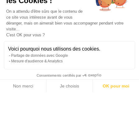
les Cookies !
On a attendu d'être sûrs que le contenu de
ce site vous intéresse avant de vous
déranger, mais on aimerait bien vous accompagner pendant votre
visite...
C'est OK pour vous ?
Voici pourquoi nous utilisons des cookies.
Partage de données avec Google
Mesure d'audience & Analytics
Consentements certifiés par
Non merci
Je choisis
OK pour moi
12 photos
Axeptio consent
Plateforme de Gestion du Consentement : Personnalisez vos Options
Notre plateforme vous permet d'adapter et de gérer vos paramètres de 
2
2
110 m
0 m
SURFACE HABITABLE
TERRASSE
2