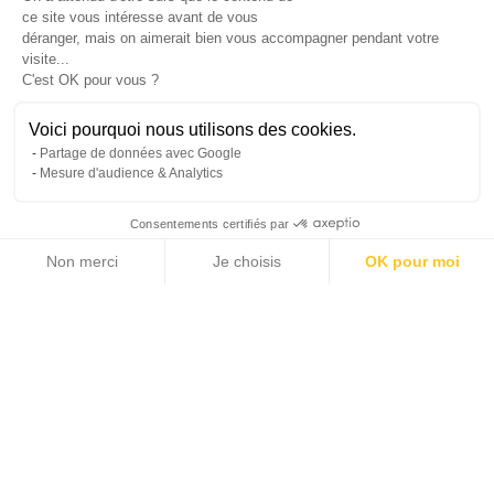
ce site vous intéresse avant de vous
déranger, mais on aimerait bien vous accompagner pendant votre
visite...
C'est OK pour vous ?
Voici pourquoi nous utilisons des cookies.
Partage de données avec Google
Mesure d'audience & Analytics
Consentements certifiés par
Non merci
Je choisis
OK pour moi
1 photos
Axeptio consent
Plateforme de Gestion du Consentement : Personnalisez vos Options
Notre plateforme vous permet d'adapter et de gérer vos paramètres de 
2
2
41 m
12 m
SURFACE HABITABLE
TERRASSE
1
690 000 €
CHAMBRES
PRIX DE VENTE