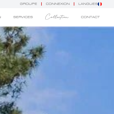
GROUPE
CONNEXION
LANGUES
Collection
N
SERVICES
CONTACT