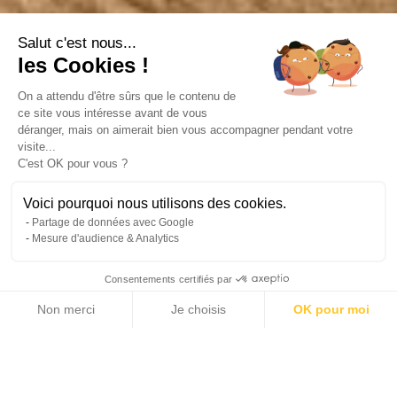
Salut c'est nous...
les Cookies !
On a attendu d'être sûrs que le contenu de
ce site vous intéresse avant de vous
déranger, mais on aimerait bien vous accompagner pendant votre
visite...
C'est OK pour vous ?
Voici pourquoi nous utilisons des cookies.
Partage de données avec Google
Mesure d'audience & Analytics
Consentements certifiés par
Non merci
Je choisis
OK pour moi
24 photos
Axeptio consent
Plateforme de Gestion du Consentement : Personnalisez vos Options
Notre plateforme vous permet d'adapter et de gérer vos paramètres de 
2