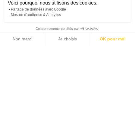
Voici pourquoi nous utilisons des cookies.
Partage de données avec Google
Mesure d'audience & Analytics
Consentements certifiés par
Non merci
Je choisis
OK pour moi
10 photos
Axeptio consent
Plateforme de Gestion du Consentement : Personnalisez vos Options
Notre plateforme vous permet d'adapter et de gérer vos paramètres de 
2
2
151 m
105 m
SURFACE HABITABLE
SURFACE TERRAIN
3
995 000 €
CHAMBRES
PRIX DE VENTE
Accueil >
Vente >
Côte d'Azur >
Cannes et environs >
APPARTEMENT DANS UNE RÉSIDENCE SÉCURISÉE