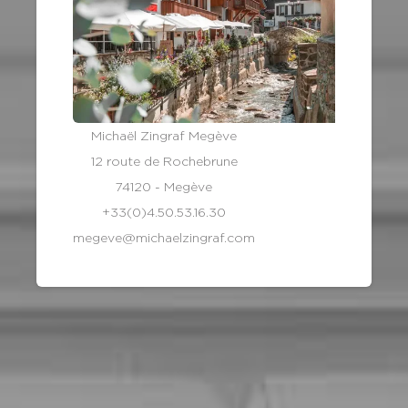
Michaël Zingraf Megève
12 route de Rochebrune
74120 - Megève
+33(0)4.50.53.16.30
megeve@michaelzingraf.com