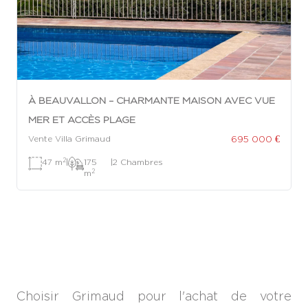
À BEAUVALLON – CHARMANTE MAISON AVEC VUE
MER ET ACCÈS PLAGE
695 000 €
Vente Villa Grimaud
2
47 m
|
175
|
2 Chambres
2
m
Choisir Grimaud pour l'achat de votre