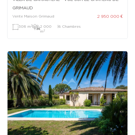
GRIMAUD
2 950 000 €
Vente Maison Grimaud
2
308 m
|
2 000
|
6 Chambres
2
m