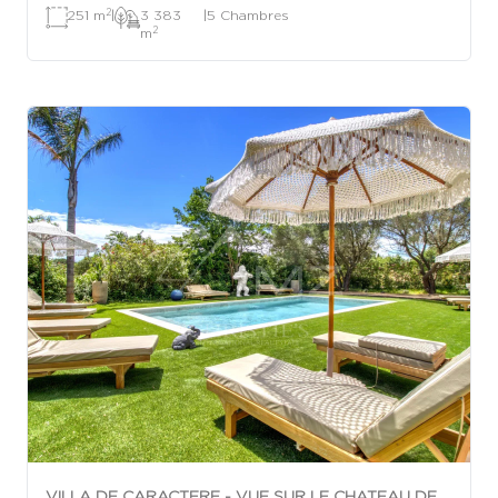
2
251 m
|
3 383
|
5 Chambres
2
m
VILLA DE CARACTERE - VUE SUR LE CHATEAU DE