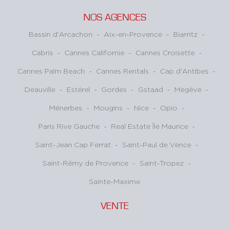
NOS AGENCES
Bassin d'Arcachon
-
Aix-en-Provence
-
Biarritz
-
Cabris
-
Cannes Californie
-
Cannes Croisette
-
Cannes Palm Beach
-
Cannes Rentals
-
Cap d'Antibes
-
Deauville
-
Estérel
-
Gordes
-
Gstaad
-
Megève
-
Ménerbes
-
Mougins
-
Nice
-
Opio
-
Paris Rive Gauche
-
Real Estate Île Maurice
-
Saint-Jean Cap Ferrat
-
Saint-Paul de Vence
-
Saint-Rémy de Provence
-
Saint-Tropez
-
Sainte-Maxime
VENTE