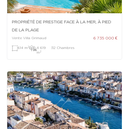
PROPRIÉTÉ DE PRESTIGE FACE À LA MER, À PIED
DE LA PLAGE
6 735 000 €
Vente Villa Grimaud
2
614 m
|
4 619
|
12 Chambres
2
m