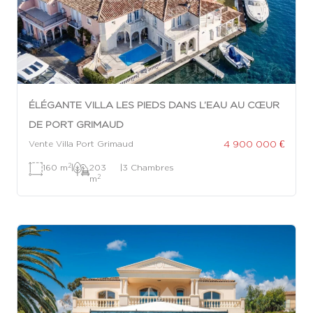
ÉLÉGANTE VILLA LES PIEDS DANS L’EAU AU CŒUR
DE PORT GRIMAUD
4 900 000 €
Vente Villa Port Grimaud
2
160 m
|
203
|
3 Chambres
2
m