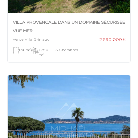
VILLA PROVENÇALE DANS UN DOMAINE SÉCURISÉE
VUE MER
2 590 000 €
Vente Villa Grimaud
2
174 m
|
1 750
|
5 Chambres
2
m