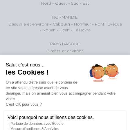
Nord
-
Ouest
-
Sud
-
Est
NORMANDIE
Deauville et environs
-
Cabourg
-
Honfleur
-
Pont l’Evêque
-
Rouen
-
Caen
-
Le Havre
PAYS BASQUE
Biarritz et environs
Salut c'est nous...
BASSIN D'ARCACHON
les Cookies !
Pyla Sur Mer
-
Cap-Ferret
-
Arcachon
-
Gujan-Mestras
-
La
Teste-de-Buch
-
Andernos-les-bains
On a attendu d'être sûrs que le contenu de
ce site vous intéresse avant de vous
SUISSE
déranger, mais on aimerait bien vous accompagner pendant votre
Gstaad et Environs
visite...
C'est OK pour vous ?
Voici pourquoi nous utilisons des cookies.
©
Plan
|
Conditions
|
mentions
|
barèmes
|
politique de
Partage de données avec Google
2026
du
Générales
légales
des
confidentialité
Mesure d'audience & Analytics