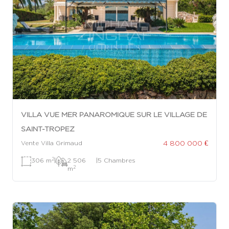
VILLA VUE MER PANAROMIQUE SUR LE VILLAGE DE
SAINT-TROPEZ
4 800 000 €
Vente Villa Grimaud
2
306 m
|
2 506
|
5 Chambres
2
m