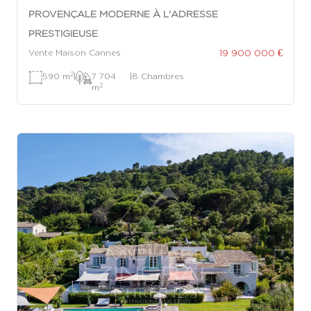
PROVENÇALE MODERNE À L'ADRESSE
PRESTIGIEUSE
19 900 000 €
Vente Maison Cannes
2
590 m
|
7 704
|
8 Chambres
2
m