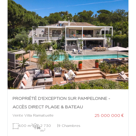
PROPRIÉTÉ D'EXCEPTION SUR PAMPELONNE -
ACCÈS DIRECT PLAGE & BATEAU
25 000 000 €
Vente Villa Ramatuelle
2
600 m
|
2 730
|
9 Chambres
2
m