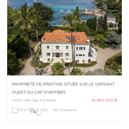
PROPRIÉTÉ DE PRESTIGE SITUÉE SUR LE VERSANT
OUEST DU CAP D'ANTIBES
19 950 000 €
Vente Villa Cap d'Antibes
2
513 m
|
8 200
|
10 Chambres
2
m