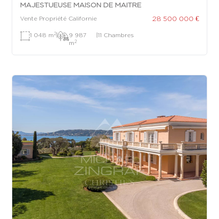
MAJESTUEUSE MAISON DE MAITRE
28 500 000 €
Vente Propriété Californie
2
1 048 m
|
9 987
|
11 Chambres
2
m