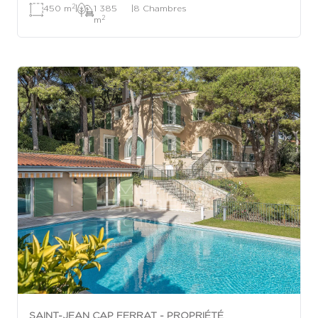
2
450 m
|
1 385
|
8 Chambres
2
m
SAINT-JEAN CAP FERRAT - PROPRIÉTÉ