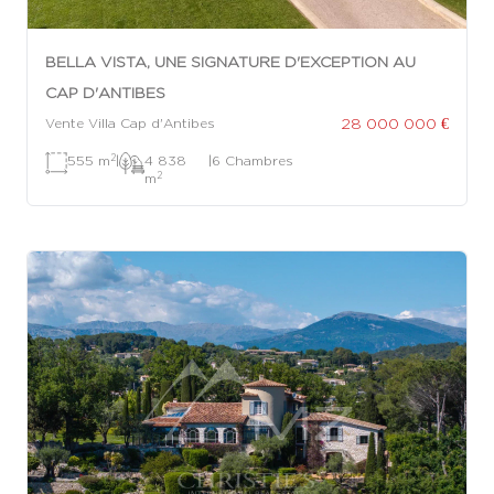
BELLA VISTA, UNE SIGNATURE D'EXCEPTION AU
CAP D'ANTIBES
28 000 000 €
Vente Villa Cap d'Antibes
2
555 m
|
4 838
|
6 Chambres
2
m