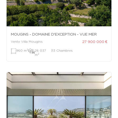
MOUGINS - DOMAINE D'EXCEPTION - VUE MER
27 900 000 €
Vente Villa Mougins
2
960 m
|
26 037
|
13 Chambres
2
m