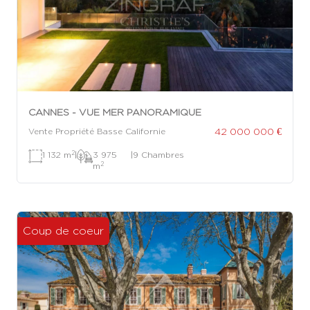
CANNES - VUE MER PANORAMIQUE
42 000 000 €
Vente Propriété Basse Californie
2
1 132 m
|
3 975
|
9 Chambres
2
m
Coup de coeur