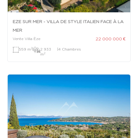
EZE SUR MER - VILLA DE STYLE ITALIEN FACE À LA
MER
22 000 000 €
Vente Villa Èze
2
559 m
|
2 933
|
4 Chambres
2
m