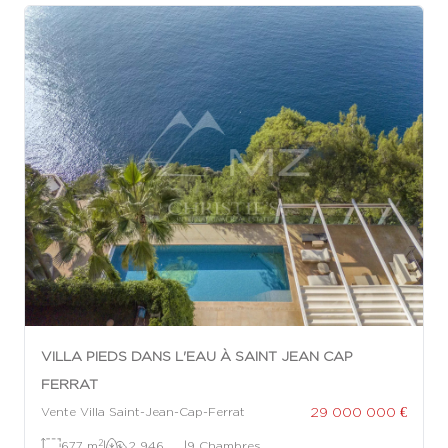
VILLA PIEDS DANS L'EAU À SAINT JEAN CAP
FERRAT
29 000 000 €
Vente Villa Saint-Jean-Cap-Ferrat
2
677 m
|
2 946
|
9 Chambres