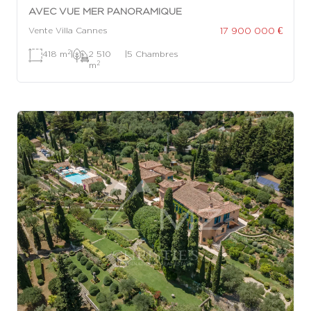
AVEC VUE MER PANORAMIQUE
17 900 000 €
Vente Villa Cannes
2
418 m
|
2 510
|
5 Chambres
2
m