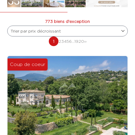
773 biens d'exception
Trier par prix décroissant
1
2
3
4
5
6
...
19
20
››
Coup de coeur