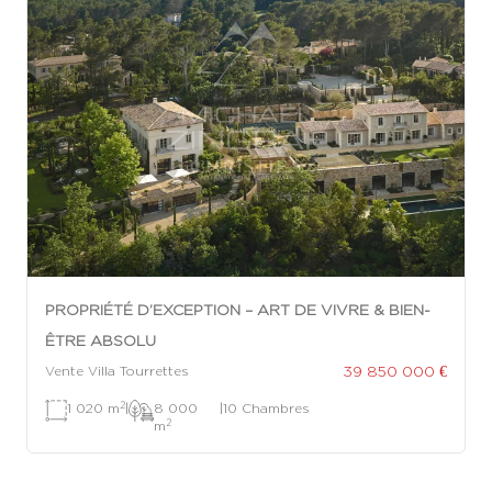
PROPRIÉTÉ D’EXCEPTION – ART DE VIVRE & BIEN-
ÊTRE ABSOLU
39 850 000 €
Vente Villa Tourrettes
2
1 020 m
|
8 000
|
10 Chambres
2
m