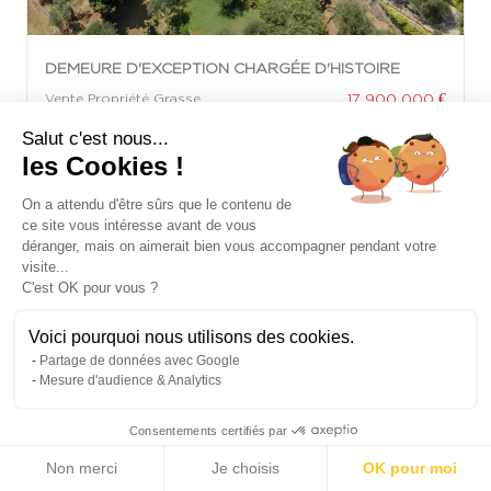
DEMEURE D'EXCEPTION CHARGÉE D'HISTOIRE
17 900 000 €
Vente Propriété Grasse
2
Salut c'est nous...
919 m
|
55 000
|
7 Chambres
2
m
les Cookies !
On a attendu d'être sûrs que le contenu de
ce site vous intéresse avant de vous
déranger, mais on aimerait bien vous accompagner pendant votre
visite...
C'est OK pour vous ?
Voici pourquoi nous utilisons des cookies.
Partage de données avec Google
Mesure d'audience & Analytics
Consentements certifiés par
Non merci
Je choisis
OK pour moi