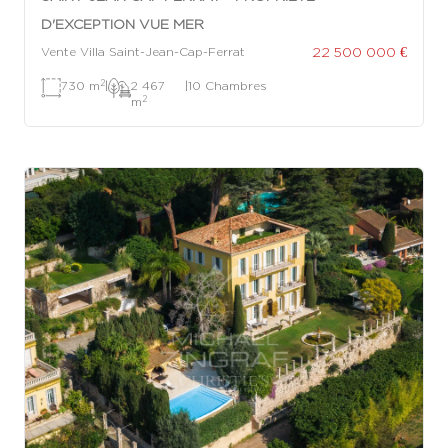
D'EXCEPTION VUE MER
22 500 000 €
Vente Villa Saint-Jean-Cap-Ferrat
2
730 m
|
2 467
|
10 Chambres
2
m