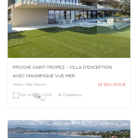
PROCHE SAINT-TROPEZ - VILLA D'EXCEPTION
AVEC MAGNIFIQUE VUE MER
19 950 000 €
Vente Villa Gassin
2
700 m
|
2 500
|
6 Chambres
2
m