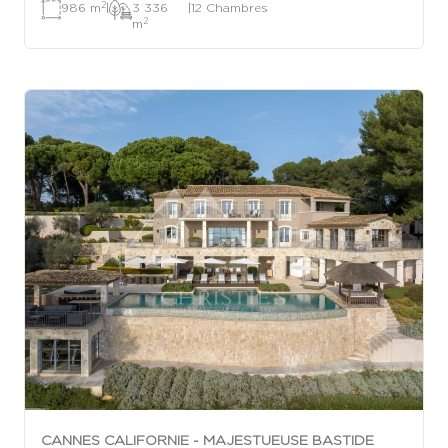
2
986 m
|
3 336
|
12 Chambres
2
m
CANNES CALIFORNIE - MAJESTUEUSE BASTIDE