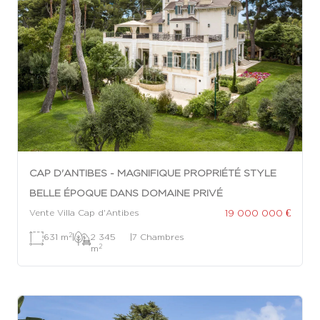
CAP D'ANTIBES - MAGNIFIQUE PROPRIÉTÉ STYLE
BELLE ÉPOQUE DANS DOMAINE PRIVÉ
19 000 000 €
Vente Villa Cap d'Antibes
2
631 m
|
2 345
|
7 Chambres
2
m