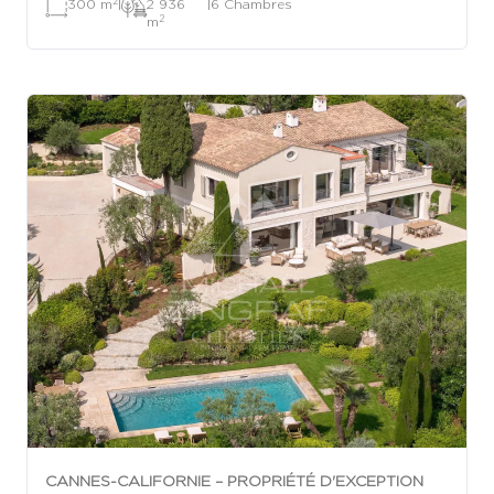
2
300 m
|
2 936
|
6 Chambres
2
m
CANNES-CALIFORNIE – PROPRIÉTÉ D'EXCEPTION