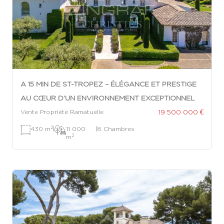
A 15 MIN DE ST-TROPEZ – ÉLÉGANCE ET PRESTIGE
AU CŒUR D’UN ENVIRONNEMENT EXCEPTIONNEL
19 500 000 €
Vente Propriété Ramatuelle
2
430 m
|
11 000
|
8 Chambres
2
m