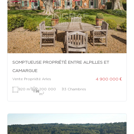
SOMPTUEUSE PROPRIÉTÉ ENTRE ALPILLES ET
CAMARGUE
4 900 000 €
Vente Propriété Arles
2
920 m
|
200 000
|
13 Chambres
2
m