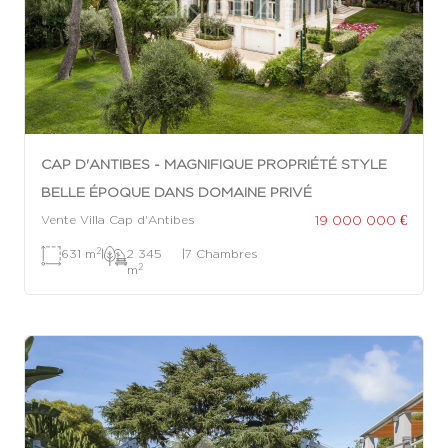
CAP D'ANTIBES - MAGNIFIQUE PROPRIÉTÉ STYLE
BELLE ÉPOQUE DANS DOMAINE PRIVÉ
19 000 000 €
Vente Villa Cap d'Antibes
2
631 m
|
2 345
|
7 Chambres
2
m