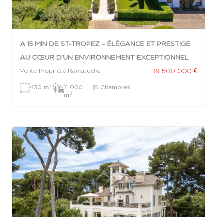
A 15 MIN DE ST-TROPEZ – ÉLÉGANCE ET PRESTIGE
AU CŒUR D’UN ENVIRONNEMENT EXCEPTIONNEL
19 500 000 €
Vente Propriété Ramatuelle
2
430 m
|
11 000
|
8 Chambres
2
m