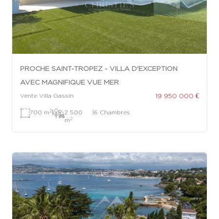
PROCHE SAINT-TROPEZ - VILLA D'EXCEPTION
AVEC MAGNIFIQUE VUE MER
19 950 000 €
Vente Villa Gassin
2
700 m
|
2 500
|
6 Chambres
2
m