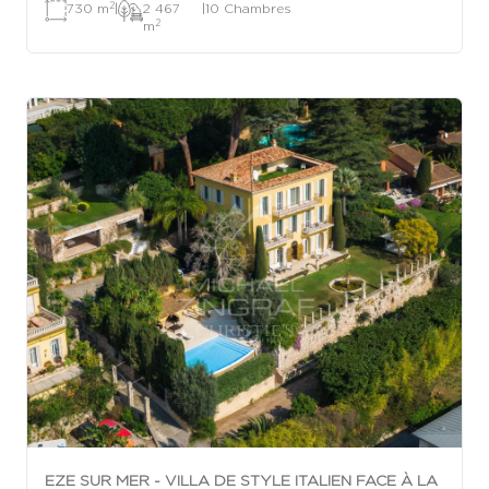
2
730 m
|
2 467
|
10 Chambres
2
m
EZE SUR MER - VILLA DE STYLE ITALIEN FACE À LA