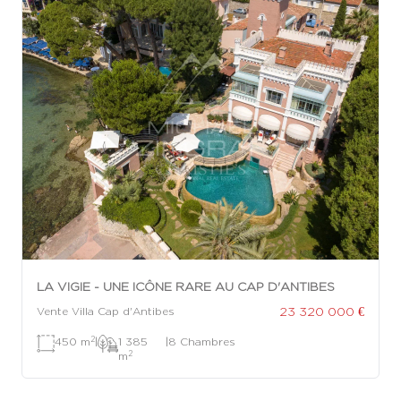
LA VIGIE - UNE ICÔNE RARE AU CAP D'ANTIBES
23 320 000 €
Vente Villa Cap d'Antibes
2
450 m
|
1 385
|
8 Chambres
2
m