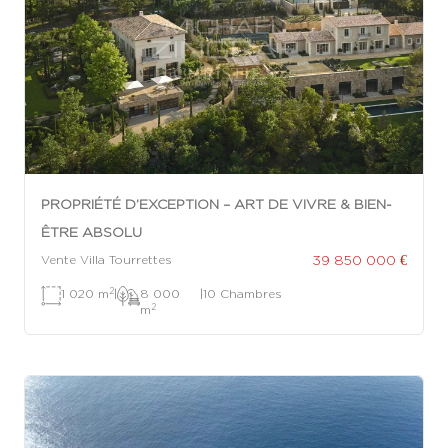
PROPRIÉTÉ D’EXCEPTION – ART DE VIVRE & BIEN-
ÊTRE ABSOLU
39 850 000 €
Vente Villa Tourrettes
2
1 020 m
|
8 000
|
10 Chambres
2
m