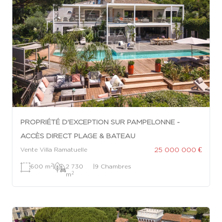
PROPRIÉTÉ D'EXCEPTION SUR PAMPELONNE -
ACCÈS DIRECT PLAGE & BATEAU
25 000 000 €
Vente Villa Ramatuelle
2
600 m
|
2 730
|
9 Chambres
2
m