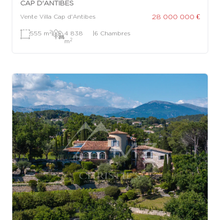
CAP D'ANTIBES
28 000 000 €
Vente Villa Cap d'Antibes
2
555 m
|
4 838
|
6 Chambres
2
m