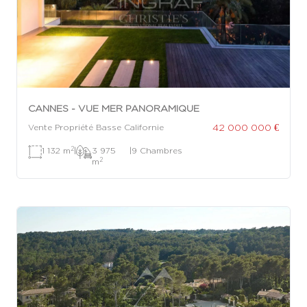
CANNES - VUE MER PANORAMIQUE
42 000 000 €
Vente Propriété Basse Californie
2
1 132 m
|
3 975
|
9 Chambres
2
m