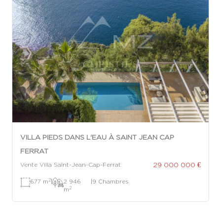
VILLA PIEDS DANS L'EAU À SAINT JEAN CAP
FERRAT
29 000 000 €
Vente Villa Saint-Jean-Cap-Ferrat
2
677 m
|
2 946
|
9 Chambres
2
m