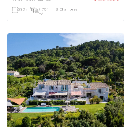
2
590 m
|
7 704
|
8 Chambres
2
m