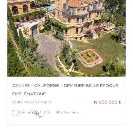
CANNES – CALIFORNIE – DEMEURE BELLE ÉPOQUE
EMBLÉMATIQUE
19 900 000 €
Vente Maison Cannes
2
986 m
|
3 336
|
12 Chambres
2
m