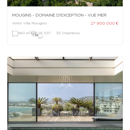
MOUGINS - DOMAINE D'EXCEPTION - VUE MER
27 900 000 €
Vente Villa Mougins
2
960 m
|
26 037
|
13 Chambres
2
m