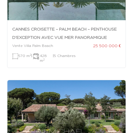
CANNES CROISETTE – PALM BEACH – PENTHOUSE
D’EXCEPTION AVEC VUE MER PANORAMIQUE
25 500 000 €
Vente Villa Palm Beach
2
570 m
|
428
|
5 Chambres
2
m