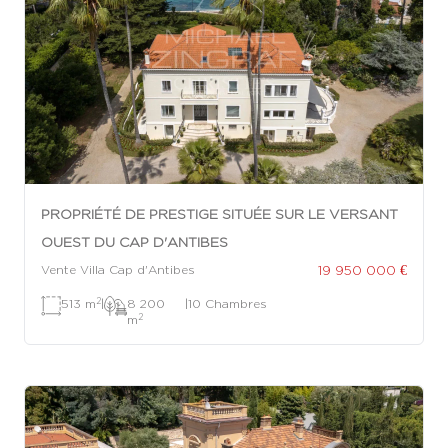
PROPRIÉTÉ DE PRESTIGE SITUÉE SUR LE VERSANT
OUEST DU CAP D'ANTIBES
19 950 000 €
Vente Villa Cap d'Antibes
2
513 m
|
8 200
|
10 Chambres
2
m