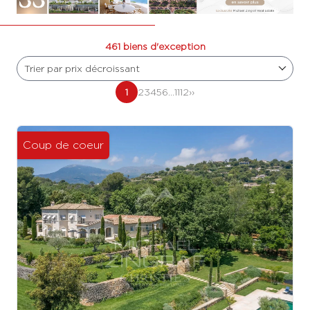
461 biens d'exception
Trier par prix décroissant
1
2
3
4
5
6
...
11
12
››
Coup de coeur