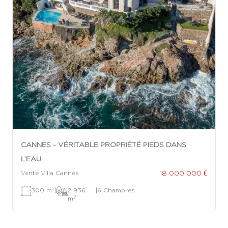
CANNES - VÉRITABLE PROPRIÉTÉ PIEDS DANS
L’EAU
18 000 000 €
Vente Villa Cannes
2
300 m
|
2 936
|
6 Chambres
2
m