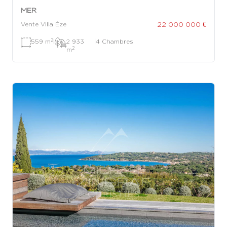
MER
22 000 000 €
Vente Villa Èze
2
559 m
|
2 933
|
4 Chambres
2
m