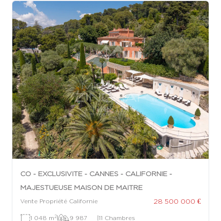
CO - EXCLUSIVITE - CANNES - CALIFORNIE -
MAJESTUEUSE MAISON DE MAITRE
28 500 000 €
Vente Propriété Californie
2
1 048 m
|
9 987
|
11 Chambres