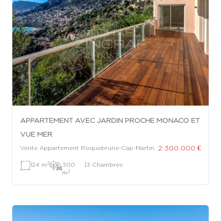
APPARTEMENT AVEC JARDIN PROCHE MONACO ET
VUE MER
2 300 000 €
Vente Appartement Roquebrune-Cap-Martin
2
124 m
|
300
|
3 Chambres
2
m