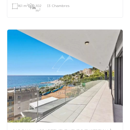
2
161 m
|
102
|
3 Chambres
2
m