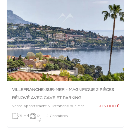
VILLEFRANCHE-SUR-MER - MAGNIFIQUE 3 PIÈCES
RÉNOVÉ AVEC CAVE ET PARKING
975 000 €
Vente Appartement Villefranche-sur-Mer
2
75 m
|
12
|
2 Chambres
2
m