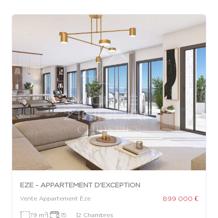
EZE - APPARTEMENT D'EXCEPTION
899 000 €
Vente Appartement Èze
2
79 m
|
15
|
2 Chambres