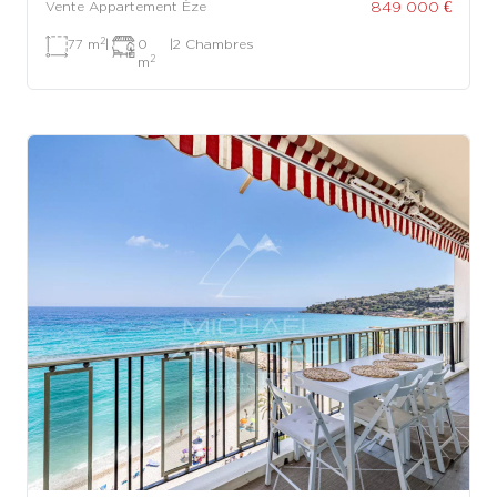
849 000 €
Vente Appartement Èze
2
77 m
|
0
|
2 Chambres
2
m