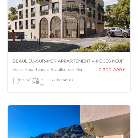
BEAULIEU-SUR-MER APPARTEMENT 4 PIÈCES NEUF
2 300 000 €
Vente Appartement Beaulieu-sur-Mer
2
127 m
|
18
|
3 Chambres
2
m