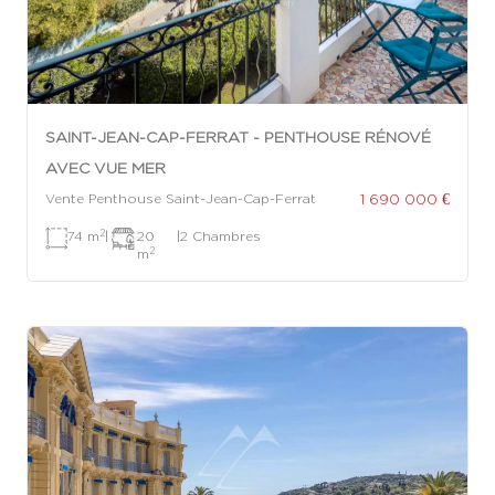
SAINT-JEAN-CAP-FERRAT - PENTHOUSE RÉNOVÉ
AVEC VUE MER
1 690 000 €
Vente Penthouse Saint-Jean-Cap-Ferrat
2
74 m
|
20
|
2 Chambres
2
m