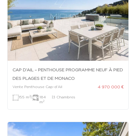
CAP D’AIL – PENTHOUSE PROGRAMME NEUF À PIED
DES PLAGES ET DE MONACO
4 970 000 €
Vente Penthouse Cap-d'Ail
2
155 m
|
184
|
3 Chambres
2
m