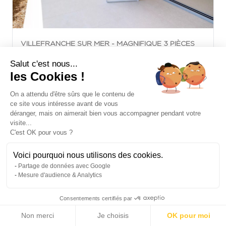
VILLEFRANCHE SUR MER - MAGNIFIQUE 3 PIÈCES
ENTIÈREMENT RÉNOVÉ
Salut c'est nous...
790 000 €
Vente Appartement Villefranche-sur-Mer
les Cookies !
2
78 m
|
150
|
2 Chambres
On a attendu d'être sûrs que le contenu de
2
m
ce site vous intéresse avant de vous
déranger, mais on aimerait bien vous accompagner pendant votre
visite...
C'est OK pour vous ?
Voici pourquoi nous utilisons des cookies.
Partage de données avec Google
Mesure d'audience & Analytics
Consentements certifiés par
Non merci
Je choisis
OK pour moi