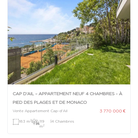
CAP D’AIL – APPARTEMENT NEUF 4 CHAMBRES - À
PIED DES PLAGES ET DE MONACO
3 770 000 €
Vente Appartement Cap-d'Ail
2
183 m
|
119
|
4 Chambres
2
m