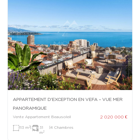
APPARTEMENT D’EXCEPTION EN VEFA – VUE MER
PANORAMIQUE
2 020 000 €
Vente Appartement Beausoleil
2
113 m
|
31
|
4 Chambres
2
m