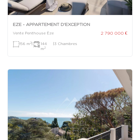
EZE - APPARTEMENT D'EXCEPTION
2 790 000 €
Vente Penthouse Èze
2
156 m
|
144
|
3 Chambres
2
m