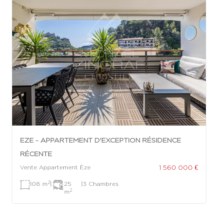
EZE - APPARTEMENT D'EXCEPTION RÉSIDENCE
RÉCENTE
1 560 000 €
Vente Appartement Èze
2
108 m
|
25
|
3 Chambres
2
m