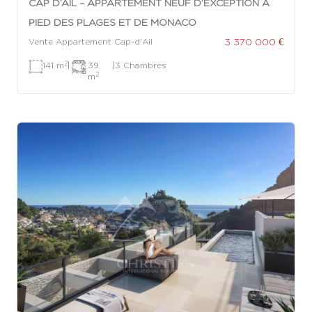
CAP D’AIL – APPARTEMENT NEUF D’EXCEPTION À
PIED DES PLAGES ET DE MONACO
3 370 000 €
Vente Appartement Cap-d'Ail
2
141 m
|
39
|
3 Chambres
2
m