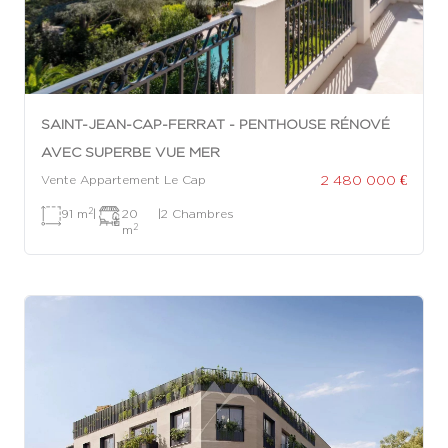
SAINT-JEAN-CAP-FERRAT - PENTHOUSE RÉNOVÉ
AVEC SUPERBE VUE MER
2 480 000 €
Vente Appartement Le Cap
2
91 m
|
20
|
2 Chambres
2
m