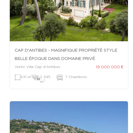
CAP D'ANTIBES - MAGNIFIQUE PROPRIÉTÉ STYLE
BELLE ÉPOQUE DANS DOMAINE PRIVÉ
19 000 000 €
Vente Villa Cap d'Antibes
2
631 m
|
2 345
|
7 Chambres
2
m