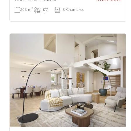
2
296 m
|
1 177
|
5 Chambres
2
m