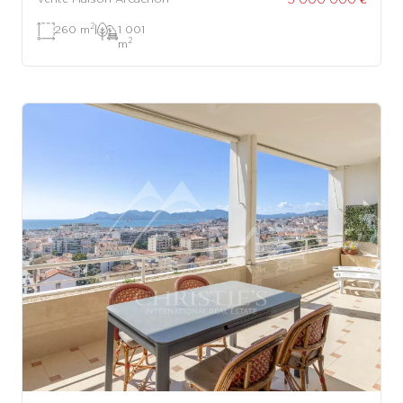
2
260 m
|
1 001
2
m