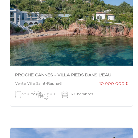
PROCHE CANNES - VILLA PIEDS DANS L'EAU
10 900 000 €
Vente Villa Saint-Raphaël
2
380 m
|
2 800
|
6 Chambres
2
m