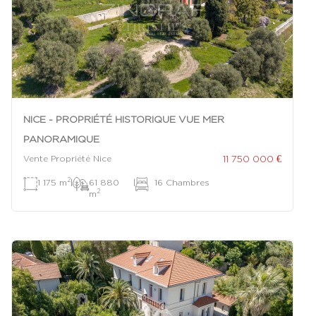
NICE - PROPRIÉTÉ HISTORIQUE VUE MER
PANORAMIQUE
11 750 000 €
Vente Propriété Nice
2
1 175 m
|
61 880
|
16 Chambres
2
m