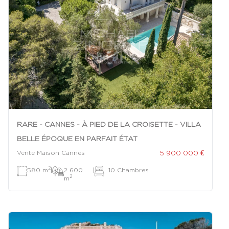
RARE - CANNES - À PIED DE LA CROISETTE - VILLA
BELLE ÉPOQUE EN PARFAIT ÉTAT
5 900 000 €
Vente Maison Cannes
2
580 m
|
2 600
|
10 Chambres
2
m