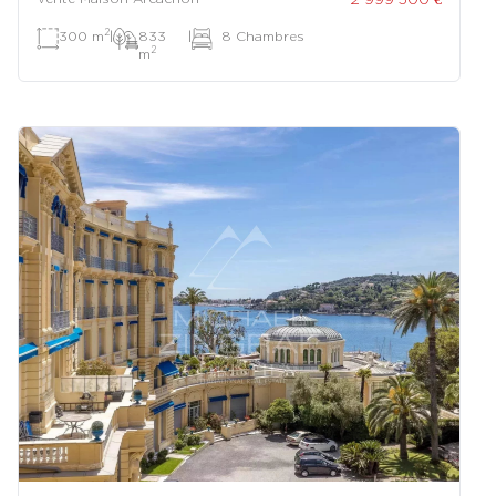
2
300 m
|
833
|
8 Chambres
2
m