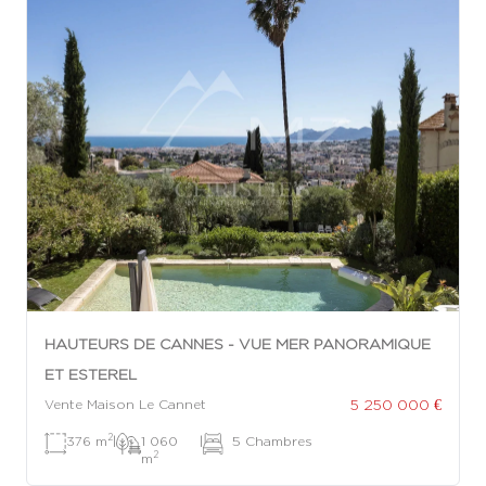
HAUTEURS DE CANNES - VUE MER PANORAMIQUE
ET ESTEREL
5 250 000 €
Vente Maison Le Cannet
2
376 m
|
1 060
|
5 Chambres
2
m