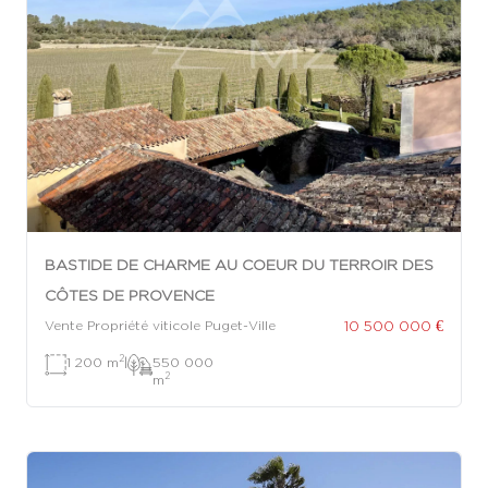
BASTIDE DE CHARME AU COEUR DU TERROIR DES
CÔTES DE PROVENCE
10 500 000 €
Vente Propriété viticole Puget-Ville
2
1 200 m
|
550 000
2
m