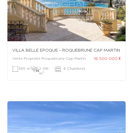
VILLA BELLE EPOQUE - ROQUEBRUNE CAP MARTIN
16 500 000 €
Vente Propriété Roquebrune-Cap-Martin
2
385 m
|
2 418
|
6 Chambres
2
m