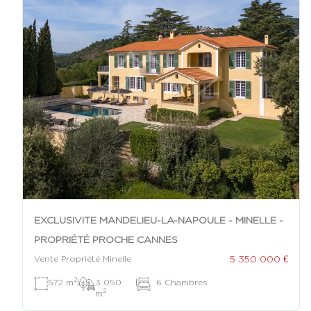
EXCLUSIVITE MANDELIEU-LA-NAPOULE - MINELLE -
PROPRIÉTÉ PROCHE CANNES
5 350 000 €
Vente Propriété Minelle
2
572 m
|
3 050
|
6 Chambres
2
m