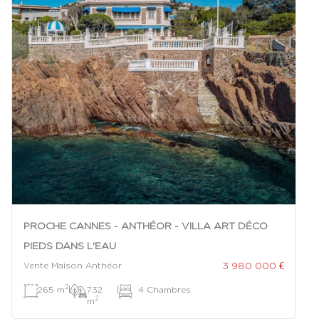
PROCHE CANNES - ANTHÉOR - VILLA ART DÉCO
PIEDS DANS L'EAU
3 980 000 €
Vente Maison Anthéor
2
265 m
|
732
|
4 Chambres
2
m