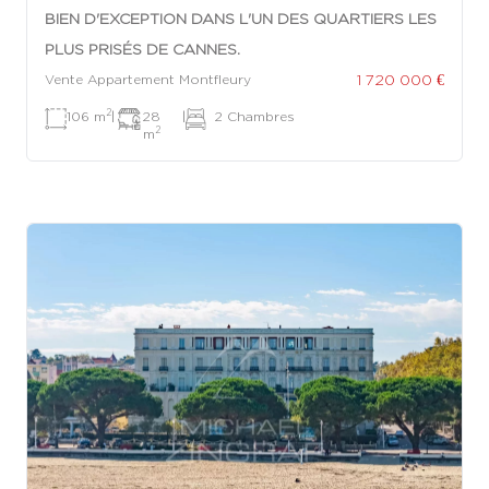
BIEN D'EXCEPTION DANS L'UN DES QUARTIERS LES
PLUS PRISÉS DE CANNES.
1 720 000 €
Vente Appartement Montfleury
2
106 m
|
28
|
2 Chambres
2
m