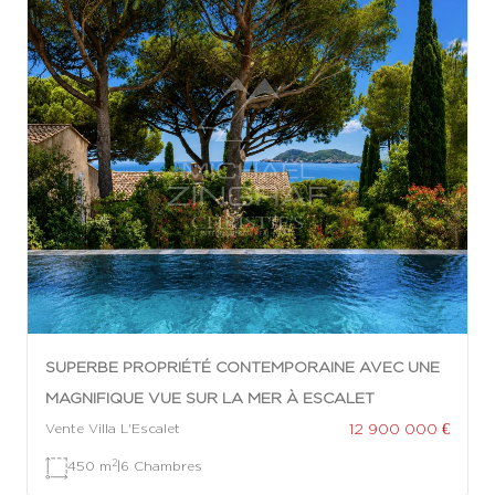
SUPERBE PROPRIÉTÉ CONTEMPORAINE AVEC UNE
MAGNIFIQUE VUE SUR LA MER À ESCALET
12 900 000 €
Vente Villa L'Escalet
2
450 m
|
6 Chambres