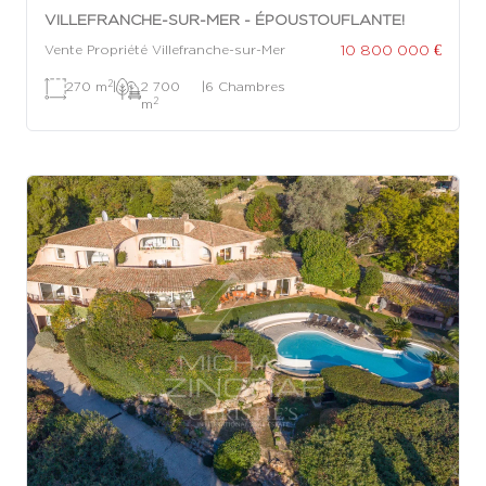
VILLEFRANCHE-SUR-MER - ÉPOUSTOUFLANTE!
10 800 000 €
Vente Propriété Villefranche-sur-Mer
2
270 m
|
2 700
|
6 Chambres
2
m