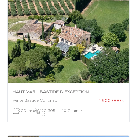
HAUT-VAR - BASTIDE D'EXCEPTION
11 900 000 €
Vente Bastide Cotignac
2
700 m
|
120 305
|
10 Chambres
2
m