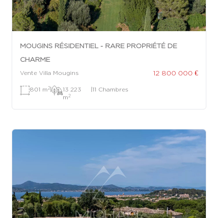
MOUGINS RÉSIDENTIEL - RARE PROPRIÉTÉ DE
CHARME
12 800 000 €
Vente Villa Mougins
2
801 m
|
13 223
|
11 Chambres
2
m