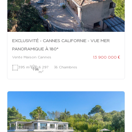
EXCLUSIVITÉ - CANNES CALIFORNIE - VUE MER
PANORAMIQUE À 180°
13 900 000 €
Vente Maison Cannes
2
395 m
|
6 297
|
6 Chambres
2
m