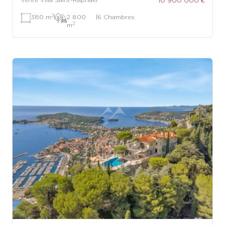
2
380 m
|
2 800
|
6 Chambres
2
m