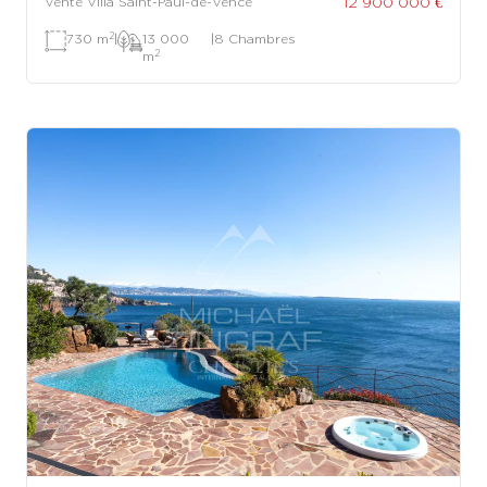
12 900 000 €
Vente Villa Saint-Paul-de-Vence
2
730 m
|
13 000
|
8 Chambres
2
m