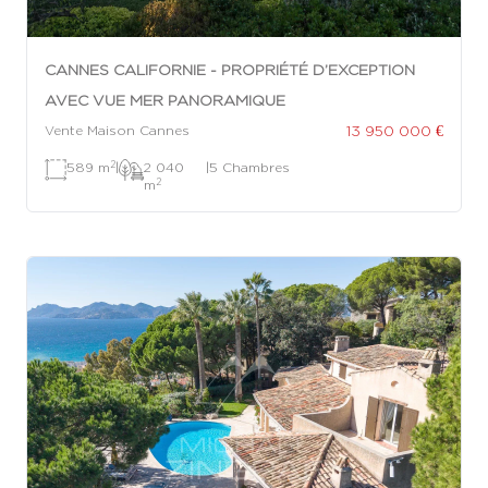
CANNES CALIFORNIE - PROPRIÉTÉ D’EXCEPTION
AVEC VUE MER PANORAMIQUE
13 950 000 €
Vente Maison Cannes
2
589 m
|
2 040
|
5 Chambres
2
m