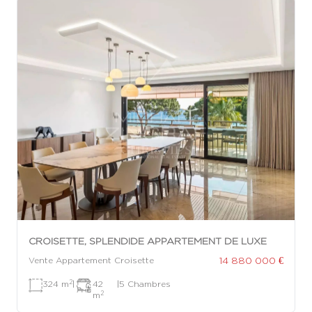
CROISETTE, SPLENDIDE APPARTEMENT DE LUXE
14 880 000 €
Vente Appartement Croisette
2
324 m
|
42
|
5 Chambres
2
m