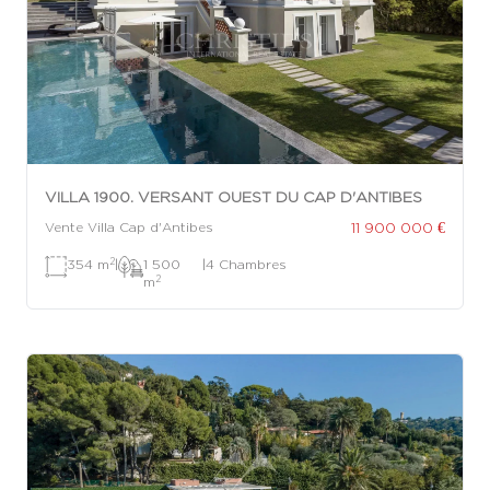
VILLA 1900. VERSANT OUEST DU CAP D'ANTIBES
11 900 000 €
Vente Villa Cap d'Antibes
2
354 m
|
1 500
|
4 Chambres
2
m