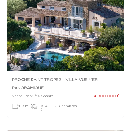
PROCHE SAINT-TROPEZ - VILLA VUE MER
PANORAMIQUE
14 900 000 €
Vente Propriété Gassin
2
410 m
|
2 880
|
5 Chambres
2
m