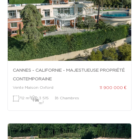
CANNES - CALIFORNIE - MAJESTUEUSE PROPRIÉTÉ
CONTEMPORAINE
11 900 000 €
Vente Maison Oxford
2
712 m
|
3 515
|
8 Chambres
2
m