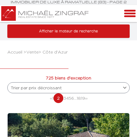
IMMOBILIER DE LUXE À RAMATUELLE (83) - PAGE 2
Afficher le moteur de recherche
Accueil >
Vente
>
Côte d'Azur
725 biens d'exception
Trier par prix décroissant
‹‹
1
2
3
4
5
6
...
18
19
››