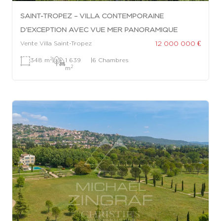
SAINT-TROPEZ – VILLA CONTEMPORAINE
D’EXCEPTION AVEC VUE MER PANORAMIQUE
12 000 000 €
Vente Villa Saint-Tropez
2
348 m
|
1 639
|
6 Chambres
2
m