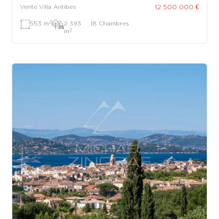
12 500 000 €
Vente Villa Antibes
2
553 m
|
2 393
|
8 Chambres
2
m