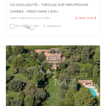
CO-EXCLUSIVITÉ - THEOULE SUR MER PROCHE
CANNES - PIEDS DANS L'EAU
12 900 000 €
Vente Villa Théoule-sur-Mer
2
391 m
|
5 092
|
7 Chambres
2
m