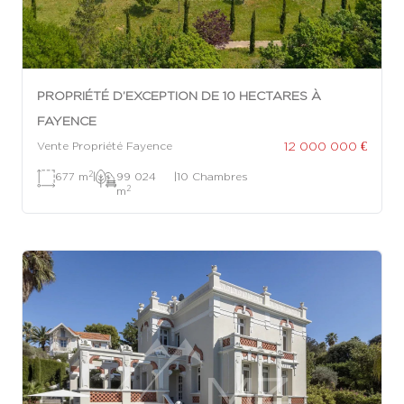
PROPRIÉTÉ D’EXCEPTION DE 10 HECTARES À
FAYENCE
12 000 000 €
Vente Propriété Fayence
2
677 m
|
99 024
|
10 Chambres
2
m