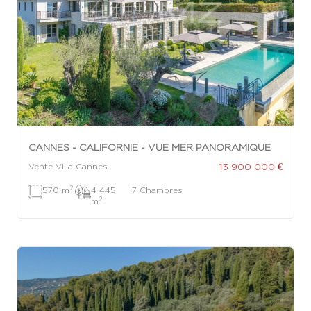
CANNES - CALIFORNIE - VUE MER PANORAMIQUE
13 900 000 €
Vente Villa Cannes
2
570 m
|
4 445
|
7 Chambres
2
m