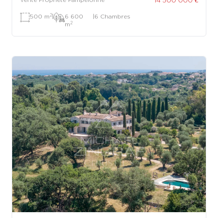
2
500 m
|
6 600
|
6 Chambres
2
m