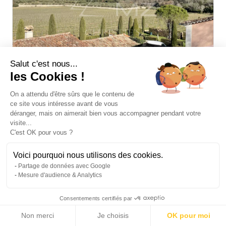
Salut c'est nous...
les Cookies !
On a attendu d'être sûrs que le contenu de
ce site vous intéresse avant de vous
BASTIDE DE CHARME AU COEUR DU TERROIR DES
déranger, mais on aimerait bien vous accompagner pendant votre
CÔTES DE PROVENCE
visite...
C'est OK pour vous ?
10 500 000 €
Vente Propriété viticole Puget-Ville
2
1 200 m
|
550 000
Voici pourquoi nous utilisons des cookies.
2
m
Partage de données avec Google
Mesure d'audience & Analytics
Consentements certifiés par
Non merci
Je choisis
OK pour moi