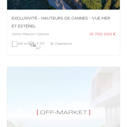
EXCLUSIVITÉ - HAUTEURS DE CANNES - VUE MER
ET ESTÉREL
10 700 000 €
Vente Maison Cannes
2
491 m
|
3 517
|
6 Chambres
2
m