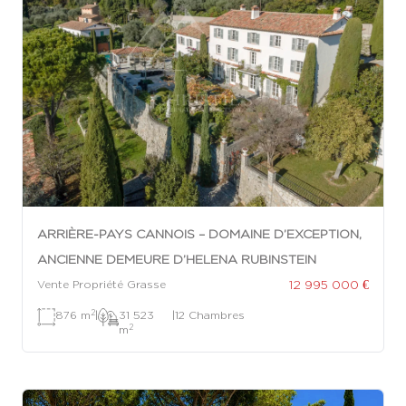
ARRIÈRE-PAYS CANNOIS – DOMAINE D’EXCEPTION,
ANCIENNE DEMEURE D’HELENA RUBINSTEIN
12 995 000 €
Vente Propriété Grasse
2
876 m
|
31 523
|
12 Chambres
2
m