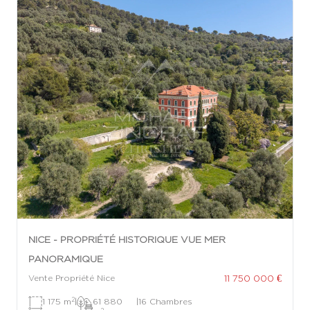
NICE - PROPRIÉTÉ HISTORIQUE VUE MER
PANORAMIQUE
11 750 000 €
Vente Propriété Nice
2
1 175 m
|
61 880
|
16 Chambres