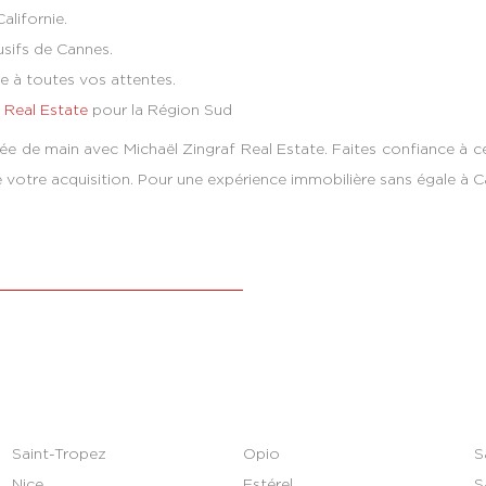
alifornie.
usifs de Cannes.
 à toutes vos attentes.
l Real Estate
pour la Région Sud
ée de main avec Michaël Zingraf Real Estate. Faites confiance à 
tre acquisition. Pour une expérience immobilière sans égale à Can
Saint-Tropez
Opio
S
Nice
Estérel
S