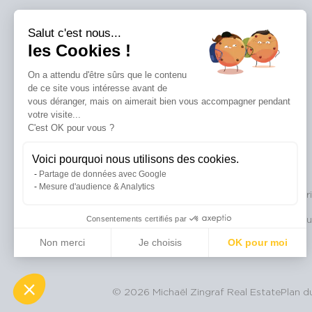
BASSIN D'ARCACHON
Salut c'est nous...
Pyla Sur Mer
-
Cap-Ferret
-
Arcachon
-
Gujan-Mestras
-
les Cookies !
La Teste-de-Buch
-
Andernos-les-bains
On a attendu d'être sûrs que le contenu
SUISSE
de ce site vous intéresse avant de
Gstaad et Environs
vous déranger, mais on aimerait bien vous accompagner pendant
votre visite...
C'est OK pour vous ?
Voici pourquoi nous utilisons des cookies.
Partage de données avec Google
Mesure d'audience & Analytics
Bassin d'Arcachon
-
Aix-en-Provence
-
Biarritz
-
Cabri
Gordes
-
Gstaad
-
Megève
-
Ménerbes
-
Mou
Consentements certifiés par
Non merci
Je choisis
OK pour moi
Axeptio consent
Plateforme de Gestion du Consentement : Personnalisez vos Optio
Notre plateforme vous permet d'adapter et de gérer vos paramètres 
© 2026 Michaël Zingraf Real Estate
Plan du