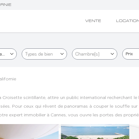
RNIE
VENTE
LOCATIO
e)
Types de bien
Chambre(s)
Prix
lifornie
isette scintillante, attire un public international recherchant le l
isées. Pour ceux qui rêvent de panoramas à couper le souffle sur 
votre expert immobilier à Cannes, vous ouvre les portes des propriét