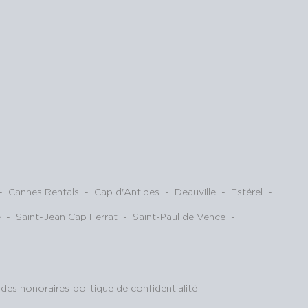
-
Cannes Rentals
-
Cap d'Antibes
-
Deauville
-
Estérel
-
e
-
Saint-Jean Cap Ferrat
-
Saint-Paul de Vence
-
ions. Personnalisez vos préférences pour contrôler la manière dont vos
des honoraires
|
politique de confidentialité