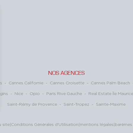
NOS AGENCES
s
-
Cannes Californie
-
Cannes Croisette
-
Cannes Palm Beach
gins
-
Nice
-
Opio
-
Paris Rive Gauche
-
Real Estate Île Mauric
Saint-Rémy de Provence
-
Saint-Tropez
-
Sainte-Maxime
ns
de confidentialité, en garantissant la conformité avec les réglementat
 site
|
Conditions Générales d'Utilisation
|
mentions légales
|
barèmes 