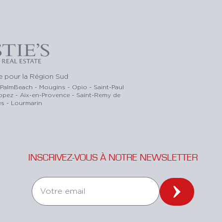
ce pour la Région Sud
-PalmBeach - Mougins - Opio - Saint-Paul
ropez - Aix-en-Provence - Saint-Remy de
s - Lourmarin
INSCRIVEZ-VOUS À NOTRE NEWSLETTER