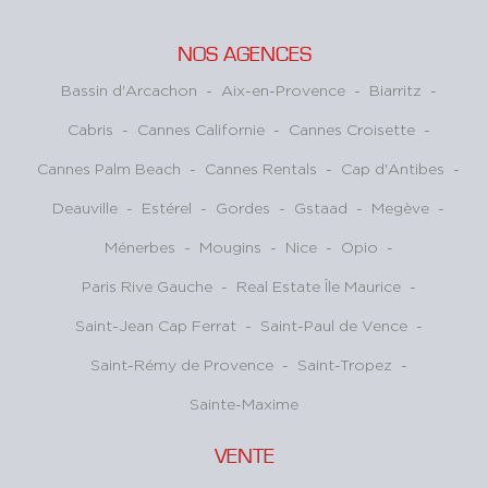
NOS AGENCES
Bassin d'Arcachon
-
Aix-en-Provence
-
Biarritz
-
Cabris
-
Cannes Californie
-
Cannes Croisette
-
Cannes Palm Beach
-
Cannes Rentals
-
Cap d'Antibes
-
Deauville
-
Estérel
-
Gordes
-
Gstaad
-
Megève
-
Ménerbes
-
Mougins
-
Nice
-
Opio
-
Paris Rive Gauche
-
Real Estate Île Maurice
-
Saint-Jean Cap Ferrat
-
Saint-Paul de Vence
-
Saint-Rémy de Provence
-
Saint-Tropez
-
Sainte-Maxime
VENTE