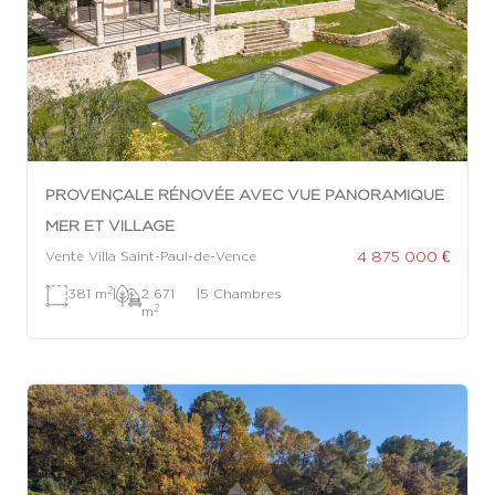
PROVENÇALE RÉNOVÉE AVEC VUE PANORAMIQUE
MER ET VILLAGE
4 875 000 €
Vente Villa Saint-Paul-de-Vence
2
381 m
|
2 671
|
5 Chambres
2
m