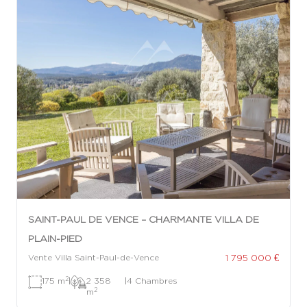
SAINT-PAUL DE VENCE – CHARMANTE VILLA DE
PLAIN-PIED
1 795 000 €
Vente Villa Saint-Paul-de-Vence
2
175 m
|
2 358
|
4 Chambres
2
m