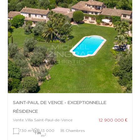
SAINT-PAUL DE VENCE - EXCEPTIONNELLE
RÉSIDENCE
12 900 000 €
Vente Villa Saint-Paul-de-Vence
2
730 m
|
13 000
|
8 Chambres
2
m