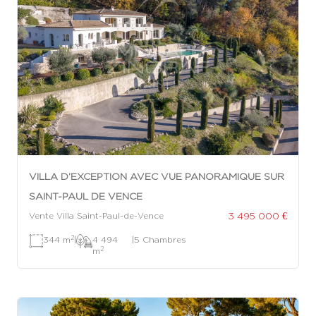
VILLA D’EXCEPTION AVEC VUE PANORAMIQUE SUR
SAINT-PAUL DE VENCE
3 495 000 €
Vente Villa Saint-Paul-de-Vence
2
344 m
|
4 494
|
5 Chambres
2
m