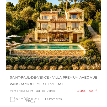
SAINT-PAUL-DE-VENCE - VILLA PREMIUM AVEC VUE
PANORAMIQUE MER ET VILLAGE
3 450 000 €
Vente Villa Saint-Paul-de-Vence
2
297 m
|
11 041
|
4 Chambres
2
m