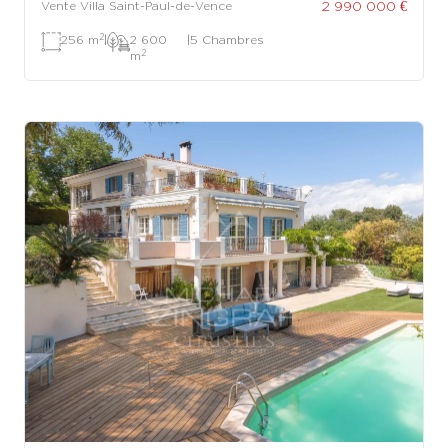
2 990 000 €
Vente Villa Saint-Paul-de-Vence
2
256 m
|
2 600
|
5 Chambres
2
m