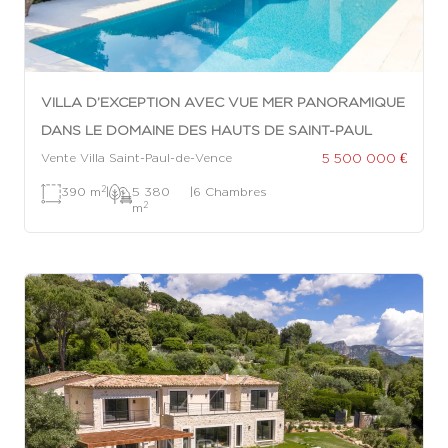
VILLA D’EXCEPTION AVEC VUE MER PANORAMIQUE
DANS LE DOMAINE DES HAUTS DE SAINT-PAUL
5 500 000 €
Vente Villa Saint-Paul-de-Vence
2
390 m
|
5 380
|
6 Chambres
2
m