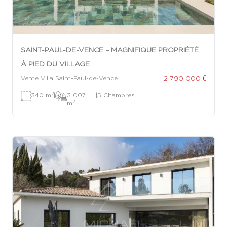
SAINT-PAUL-DE-VENCE – MAGNIFIQUE PROPRIÉTÉ
À PIED DU VILLAGE
2 790 000 €
Vente Villa Saint-Paul-de-Vence
2
340 m
|
3 007
|
5 Chambres
2
m