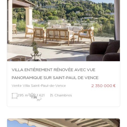
VILLA ENTIÈREMENT RÉNOVÉE AVEC VUE
PANORAMIQUE SUR SAINT-PAUL DE VENCE
2 350 000 €
Vente Villa Saint-Paul-de-Vence
2
295 m
|
1 621
|
5 Chambres
2
m