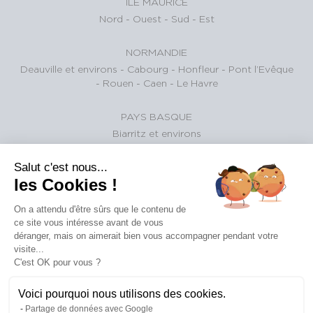
ÎLE MAURICE
Nord
-
Ouest
-
Sud
-
Est
NORMANDIE
Deauville et environs
-
Cabourg
-
Honfleur
-
Pont l’Evêque
-
Rouen
-
Caen
-
Le Havre
PAYS BASQUE
Biarritz et environs
Salut c'est nous...
BASSIN D'ARCACHON
les Cookies !
Pyla Sur Mer
-
Cap-Ferret
-
Arcachon
-
Gujan-Mestras
-
La
Teste-de-Buch
-
Andernos-les-bains
On a attendu d'être sûrs que le contenu de
ce site vous intéresse avant de vous
SUISSE
déranger, mais on aimerait bien vous accompagner pendant votre
Gstaad et Environs
visite...
C'est OK pour vous ?
Voici pourquoi nous utilisons des cookies.
©
Plan
|
Conditions
|
mentions
|
barèmes
|
politique de
Partage de données avec Google