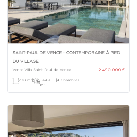
SAINT-PAUL DE VENCE - CONTEMPORAINE À PIED
DU VILLAGE
2 490 000 €
Vente Villa Saint-Paul-de-Vence
2
230 m
|
1 449
|
4 Chambres
2
m