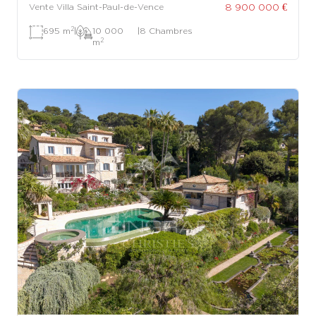
8 900 000 €
Vente Villa Saint-Paul-de-Vence
2
695 m
|
10 000
|
8 Chambres
2
m