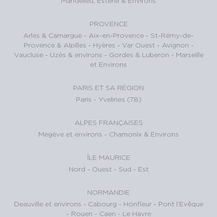
Mandelieu, Estérel & Environs
PROVENCE
Arles & Camargue
-
Aix-en-Provence
-
St-Rémy-de-
Provence & Alpilles
-
Hyères - Var Ouest
-
Avignon -
Vaucluse
-
Uzès & environs
-
Gordes & Luberon
-
Marseille
et Environs
PARIS ET SA RÉGION
Paris
-
Yvelines (78)
ALPES FRANÇAISES
Megève et environs
-
Chamonix & Environs
ÎLE MAURICE
Nord
-
Ouest
-
Sud
-
Est
NORMANDIE
Deauville et environs
-
Cabourg
-
Honfleur
-
Pont l’Evêque
-
Rouen
-
Caen
-
Le Havre