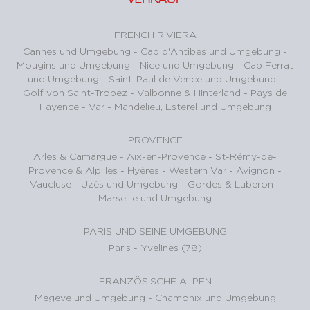
FRENCH RIVIERA
Cannes und Umgebung
-
Cap d'Antibes und Umgebung
-
Mougins und Umgebung
-
Nice und Umgebung
-
Cap Ferrat
und Umgebung
-
Saint-Paul de Vence und Umgebund
-
Golf von Saint-Tropez
-
Valbonne & Hinterland
-
Pays de
Fayence - Var
-
Mandelieu, Esterel und Umgebung
PROVENCE
Arles & Camargue
-
Aix-en-Provence
-
St-Rémy-de-
Provence & Alpilles
-
Hyères - Western Var
-
Avignon -
Vaucluse
-
Uzès und Umgebung
-
Gordes & Luberon
-
Marseille und Umgebung
PARIS UND SEINE UMGEBUNG
Paris
-
Yvelines (78)
FRANZÖSISCHE ALPEN
Megeve und Umgebung
-
Chamonix und Umgebung