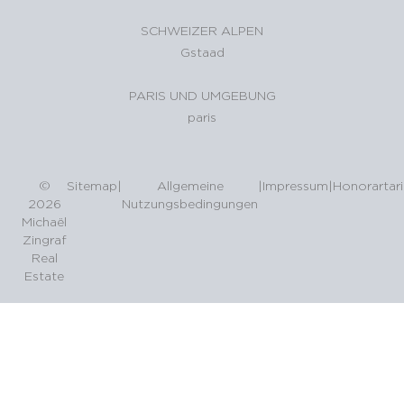
SCHWEIZER ALPEN
Gstaad
PARIS UND UMGEBUNG
paris
©
Sitemap
|
Allgemeine
|
Impressum
|
Honorartari
2026
Nutzungsbedingungen
Michaël
Zingraf
Real
Estate