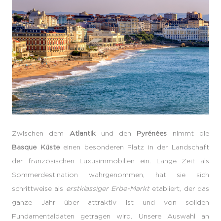
Zwischen dem
Atlantik
und den
Pyrénées
nimmt die
Basque Küste
einen besonderen Platz in der Landschaft
der französischen Luxusimmobilien ein. Lange Zeit als
Sommerdestination wahrgenommen, hat sie sich
schrittweise als
erstklassiger Erbe-Markt
etabliert, der das
ganze Jahr über attraktiv ist und von soliden
Fundamentaldaten getragen wird. Unsere Auswahl an