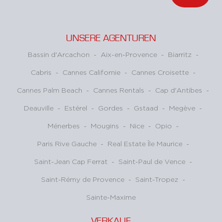
UNSERE AGENTUREN
Bassin d'Arcachon
-
Aix-en-Provence
-
Biarritz
-
Cabris
-
Cannes Californie
-
Cannes Croisette
-
Cannes Palm Beach
-
Cannes Rentals
-
Cap d'Antibes
-
Deauville
-
Estérel
-
Gordes
-
Gstaad
-
Megève
-
Ménerbes
-
Mougins
-
Nice
-
Opio
-
Paris Rive Gauche
-
Real Estate Île Maurice
-
Saint-Jean Cap Ferrat
-
Saint-Paul de Vence
-
Saint-Rémy de Provence
-
Saint-Tropez
-
Sainte-Maxime
VERKAUF