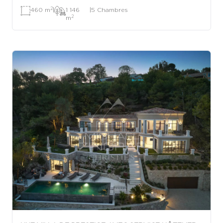
2
460 m
|
1 146
|
5 Chambres
2
m