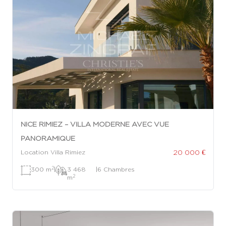
NICE RIMIEZ – VILLA MODERNE AVEC VUE
PANORAMIQUE
20 000 €
Location Villa Rimiez
2
300 m
|
3 468
|
6 Chambres
2
m