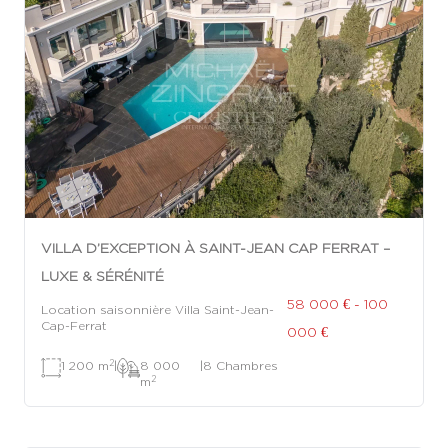
VILLA D’EXCEPTION À SAINT-JEAN CAP FERRAT –
LUXE & SÉRÉNITÉ
58 000 € - 100
Location saisonnière Villa Saint-Jean-
Cap-Ferrat
000 €
2
1 200 m
|
8 000
|
8 Chambres
2
m