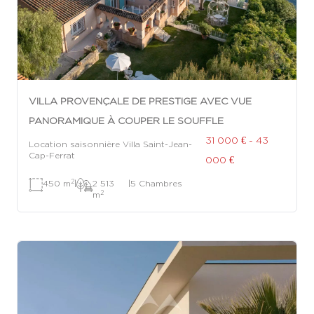
VILLA PROVENÇALE DE PRESTIGE AVEC VUE
PANORAMIQUE À COUPER LE SOUFFLE
31 000 € - 43
Location saisonnière Villa Saint-Jean-
Cap-Ferrat
000 €
2
450 m
|
2 513
|
5 Chambres
2
m