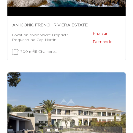
AN ICONIC FRENCH RIVIERA ESTATE
Prix sur
Location saisonnière Propriété
Roquebrune-Cap-Martin
Demande
2
1 700 m
|
11 Chambres