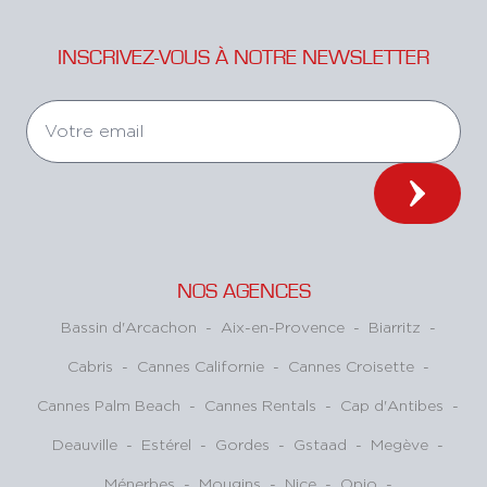
INSCRIVEZ-VOUS À NOTRE NEWSLETTER
NOS AGENCES
Bassin d'Arcachon
-
Aix-en-Provence
-
Biarritz
-
Cabris
-
Cannes Californie
-
Cannes Croisette
-
Cannes Palm Beach
-
Cannes Rentals
-
Cap d'Antibes
-
Deauville
-
Estérel
-
Gordes
-
Gstaad
-
Megève
-
Ménerbes
-
Mougins
-
Nice
-
Opio
-