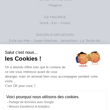
Megève
ÎLE MAURICE
Nord
-
Est
-
Ouest
BASSIN D'ARCACHON
Pyla-sur-Mer
-
Gujan-Mestras
-
Arcachon
-
La Teste-de-
Buch
Salut c'est nous...
les Cookies !
ALPES SUISSES
Gstaad et environs
On a attendu d'être sûrs que le contenu de
ce site vous intéresse avant de vous
PARIS ET SA RÉGION
déranger, mais on aimerait bien vous accompagner pendant votre
paris
visite...
C'est OK pour vous ?
Voici pourquoi nous utilisons des cookies.
©
Plan
|
Conditions
|
mentions
|
barèmes
|
politique de
Partage de données avec Google
2026
du
Générales
légales
des
confidentialité
Mesure d'audience & Analytics
Michaël
site
d'Utilisation
honoraires