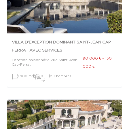
VILLA D’EXCEPTION DOMINANT SAINT-JEAN CAP
FERRAT AVEC SERVICES
90 000 € - 130
Location saisonnière Villa Saint-Jean-
Cap-Ferrat
000 €
2
1 900 m
|
0
|
8 Chambres
2
m