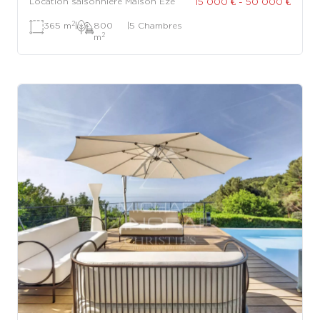
15 000 € - 50 000 €
Location saisonnière Maison Èze
2
365 m
|
800
|
5 Chambres
2
m