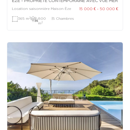
ÈZE - PROPRIÉTÉ CONTEMPORAINE AVEC VUE MER
15 000 € - 50 000 €
Location saisonnière Maison Èze
2
365 m
|
800
|
5 Chambres
2
m