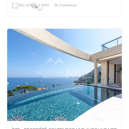
2
360 m
|
2 800
|
6 Chambres
2
m