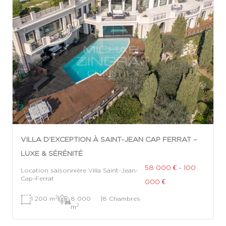
VILLA D’EXCEPTION À SAINT-JEAN CAP FERRAT –
LUXE & SÉRÉNITÉ
58 000 € - 100
Location saisonnière Villa Saint-Jean-
Cap-Ferrat
000 €
2
1 200 m
|
8 000
|
8 Chambres
2
m