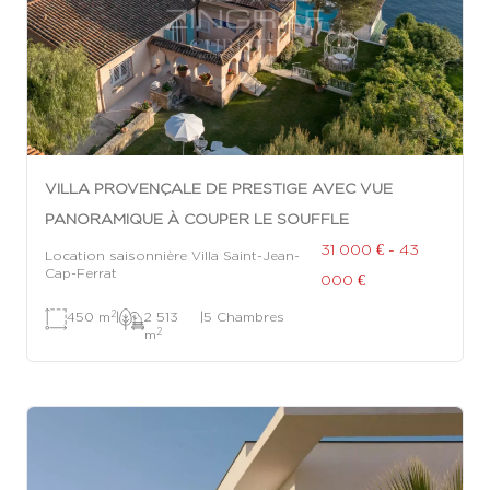
VILLA PROVENÇALE DE PRESTIGE AVEC VUE
PANORAMIQUE À COUPER LE SOUFFLE
31 000 € - 43
Location saisonnière Villa Saint-Jean-
Cap-Ferrat
000 €
2
450 m
|
2 513
|
5 Chambres
2
m