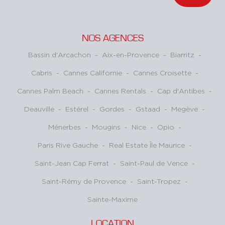
NOS AGENCES
Bassin d'Arcachon
-
Aix-en-Provence
-
Biarritz
-
Cabris
-
Cannes Californie
-
Cannes Croisette
-
Cannes Palm Beach
-
Cannes Rentals
-
Cap d'Antibes
-
Deauville
-
Estérel
-
Gordes
-
Gstaad
-
Megève
-
Ménerbes
-
Mougins
-
Nice
-
Opio
-
Paris Rive Gauche
-
Real Estate Île Maurice
-
Saint-Jean Cap Ferrat
-
Saint-Paul de Vence
-
Saint-Rémy de Provence
-
Saint-Tropez
-
Sainte-Maxime
LOCATION