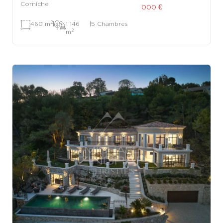
Corniche
000 €
2
460 m
|
1 146
|
5 Chambres
2
m