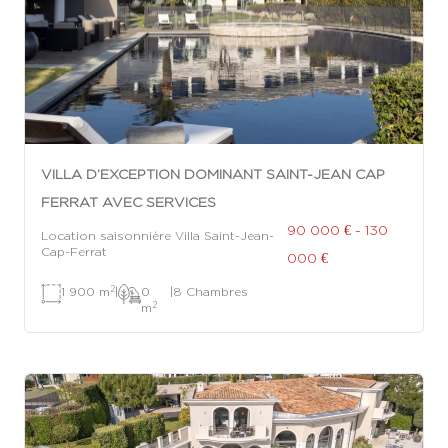
VILLA D’EXCEPTION DOMINANT SAINT-JEAN CAP
FERRAT AVEC SERVICES
90 000 € - 130
Location saisonnière Villa Saint-Jean-
Cap-Ferrat
000 €
2
1 900 m
|
0
|
8 Chambres
2
m