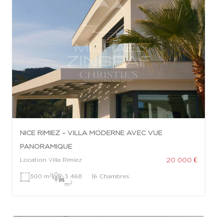
NICE RIMIEZ – VILLA MODERNE AVEC VUE
PANORAMIQUE
20 000 €
Location Villa Rimiez
2
300 m
|
3 468
|
6 Chambres
2
m