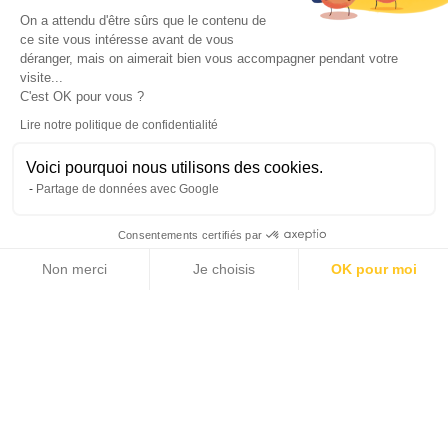
On a attendu d'être sûrs que le contenu de
Just a few minutes’ walk from the iconic village of
ce site vous intéresse avant de vous
déranger, mais on aimerait bien vous accompagner pendant votre
Saint-Paul-de-Vence, this superb fully renovated
visite...
C'est OK pour vous ?
bastide perfectly combines Provençal authenticity
Lire notre politique de confidentialité
with high-end contemporary features.
Voici pourquoi nous utilisons des cookies.
Partage de données avec Google
Offering approximately 238 sqm of living space,
the property features warm and beautifully
Consentements certifiés par
designed interiors including a spacious living room
Non merci
Je choisis
OK pour moi
with fireplace insert, a bright dining room, a TV
Axeptio consent
Plateforme de Gestion du Consentement : Personnalisez vos Options
Notre plateforme vous permet d'adapter et de gérer vos paramètres de 
lounge, an office, and an elegant fully equipped
open-plan kitchen opening onto the terraces and
garden.