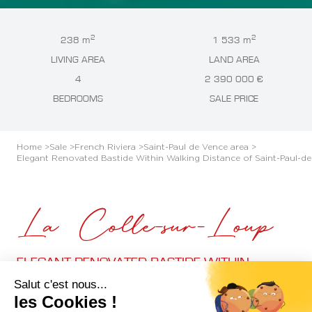
2
2
238 m
1 533 m
LIVING AREA
LAND AREA
4
2 390 000 €
BEDROOMS
SALE PRICE
Home >
Sale >
French Riviera >
Saint-Paul de Vence area >
Elegant Renovated Bastide Within Walking Distance of Saint-Paul-d
La Colle-sur-Loup
ELEGANT RENOVATED BASTIDE WITHIN
WALKING DISTANCE OF SAINT-PAUL-DE-VENCE
Salut c'est nous...
les Cookies !