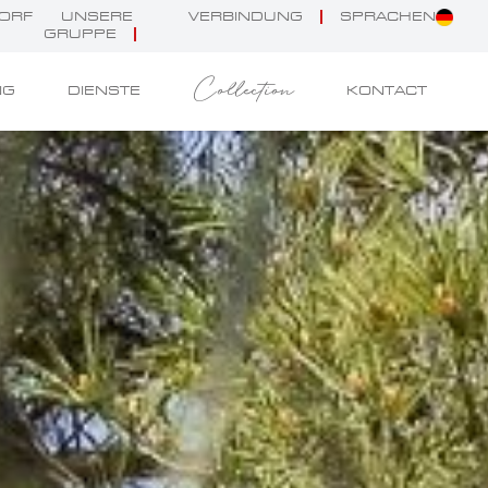
RF S
UNSERE
VERBINDUNG
SPRACHEN
GRUPPE
Collection
NG
DIENSTE
KONTACT