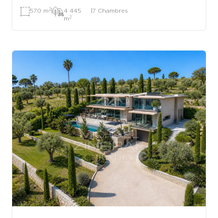
2
570 m
|
4 445
|
7 Chambres
2
m