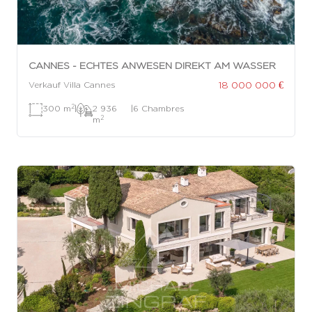
CANNES - ECHTES ANWESEN DIREKT AM WASSER
18 000 000 €
Verkauf Villa Cannes
2
300 m
|
2 936
|
6 Chambres
2
m