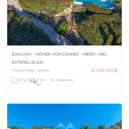
EXKLUSIV - HÖHEN VON CANNES - MEER- UND
ESTÉREL-BLICK
10 700 000 €
Verkauf Haus Cannes
2
491 m
|
3 517
|
6 Chambres
2
m