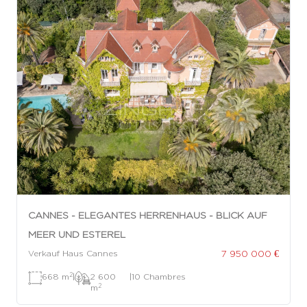
CANNES - ELEGANTES HERRENHAUS - BLICK AUF
MEER UND ESTEREL
7 950 000 €
Verkauf Haus Cannes
2
668 m
|
2 600
|
10 Chambres
2
m