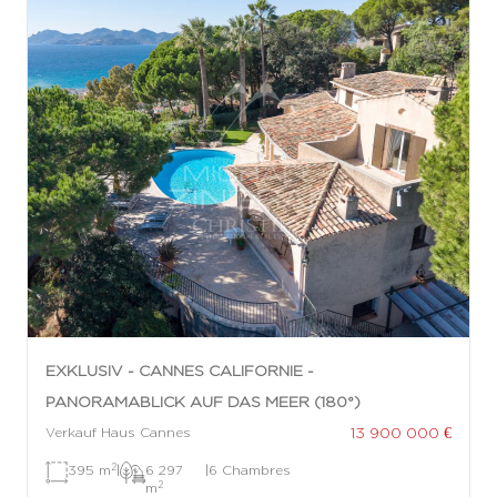
EXKLUSIV - CANNES CALIFORNIE -
PANORAMABLICK AUF DAS MEER (180°)
13 900 000 €
Verkauf Haus Cannes
2
395 m
|
6 297
|
6 Chambres
2
m