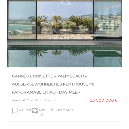
CANNES CROISETTE – PALM BEACH –
AUSSERGEWÖHNLICHES PENTHOUSE MIT P
ANORAMABLICK AUF DAS MEER
25 500 000 €
Verkauf Villa Palm Beach
2
570 m
|
428
|
5 Chambres
2
m