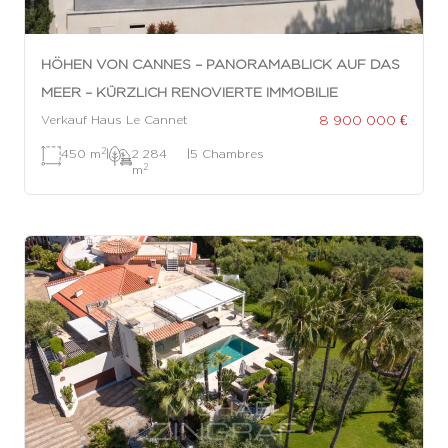
HÖHEN VON CANNES – PANORAMABLICK AUF DAS
MEER – KÜRZLICH RENOVIERTE IMMOBILIE
8 900 000 €
Verkauf Haus Le Cannet
2
450 m
|
2 284
|
5 Chambres
2
m