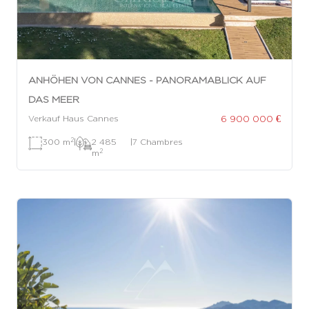
ANHÖHEN VON CANNES - PANORAMABLICK AUF
DAS MEER
6 900 000 €
Verkauf Haus Cannes
2
300 m
|
2 485
|
7 Chambres
2
m