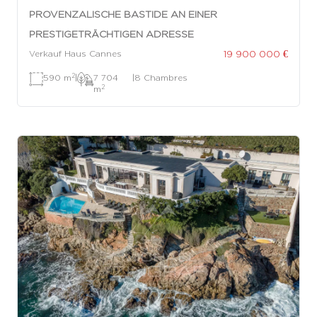
PROVENZALISCHE BASTIDE AN EINER
PRESTIGETRÄCHTIGEN ADRESSE
19 900 000 €
Verkauf Haus Cannes
2
590 m
|
7 704
|
8 Chambres
2
m