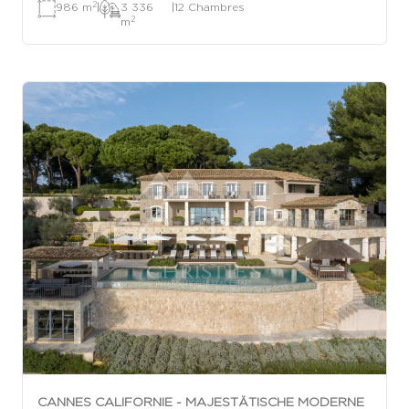
2
986 m
|
3 336
|
12 Chambres
2
m
CANNES CALIFORNIE - MAJESTÄTISCHE MODERNE