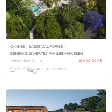
CANNES - BASSE CALIFORNIE –
BEMERKENSWERTES FAMILIENANWESEN
16 000 000 €
Verkauf Haus Cannes
2
650 m
|
3 307
|
7 Chambres
2
m