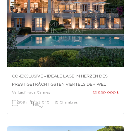
CO-EXCLUSIVE - IDEALE LAGE IM HERZEN DES
PRESTIGETRÄCHTIGSTEN VIERTELS DER WELT
13 950 000 €
Verkauf Haus Cannes
2
589 m
|
2 040
|
5 Chambres
2
m