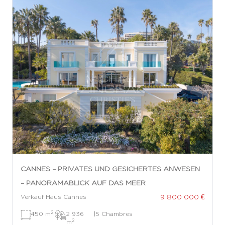
CANNES – PRIVATES UND GESICHERTES ANWESEN
– PANORAMABLICK AUF DAS MEER
9 800 000 €
Verkauf Haus Cannes
2
450 m
|
2 936
|
5 Chambres
2
m