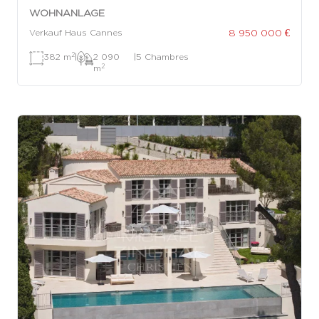
WOHNANLAGE
8 950 000 €
Verkauf Haus Cannes
2
382 m
|
2 090
|
5 Chambres
2
m