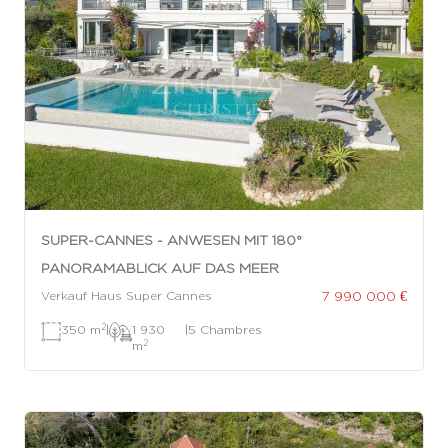
SUPER-CANNES - ANWESEN MIT 180°
PANORAMABLICK AUF DAS MEER
7 990 000 €
Verkauf Haus Super Cannes
2
350 m
|
1 930
|
5 Chambres
2
m