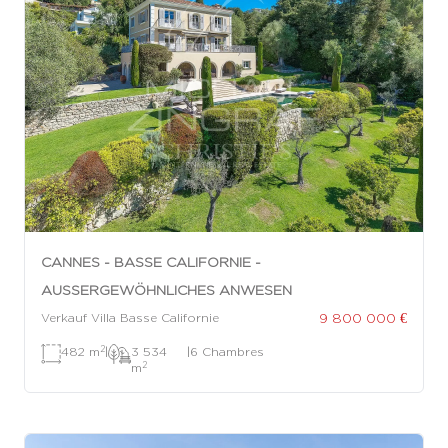
CANNES - BASSE CALIFORNIE -
AUSSERGEWÖHNLICHES ANWESEN
9 800 000 €
Verkauf Villa Basse Californie
2
482 m
|
3 534
|
6 Chambres
2
m