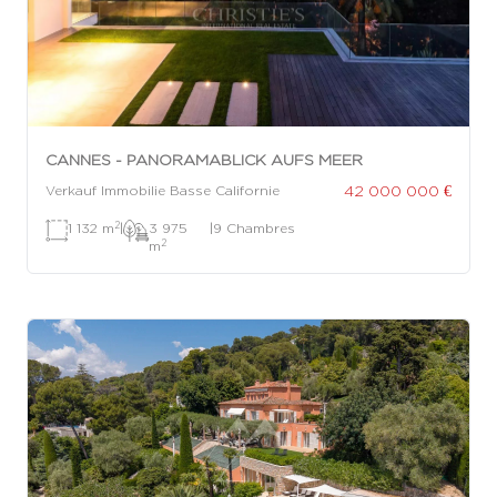
CANNES - PANORAMABLICK AUFS MEER
42 000 000 €
Verkauf Immobilie Basse Californie
2
1 132 m
|
3 975
|
9 Chambres
2
m