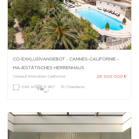
CO-EXKLUSIVANGEBOT - CANNES-CALIFORNIE -
MAJESTÄTISCHES HERRENHAUS
28 500 000 €
Verkauf Immobilie Californie
2
1 048 m
|
9 987
|
11 Chambres
2
m