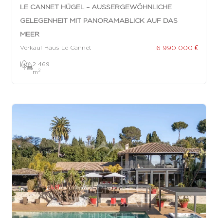
LE CANNET HÜGEL – AUSSERGEWÖHNLICHE G
ELEGENHEIT MIT PANORAMABLICK AUF DAS M
EER
6 990 000 €
Verkauf Haus Le Cannet
|
2 469
2
m