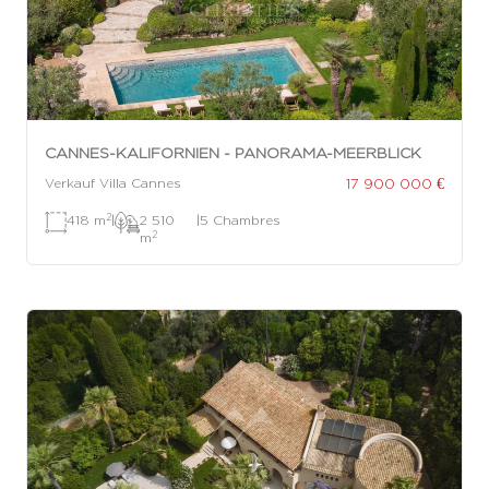
CANNES-KALIFORNIEN - PANORAMA-MEERBLICK
17 900 000 €
Verkauf Villa Cannes
2
418 m
|
2 510
|
5 Chambres
2
m