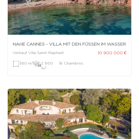
NAHE CANNES - VILLA MIT DEN FÜSSEN IM WASSER
10 900 000 €
Verkauf Villa Saint-Raphaël
2
380 m
|
2 800
|
6 Chambres
2
m