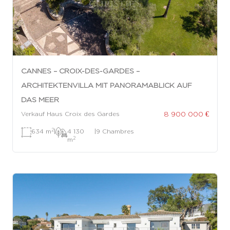
CANNES – CROIX-DES-GARDES –
ARCHITEKTENVILLA MIT PANORAMABLICK AUF
DAS MEER
8 900 000 €
Verkauf Haus Croix des Gardes
2
634 m
|
4 130
|
9 Chambres
2
m