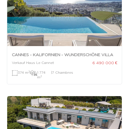
CANNES - KALIFORNIEN - WUNDERSCHÖNE VILLA
6 490 000 €
Verkauf Haus Le Cannet
2
374 m
|
1 774
|
7 Chambres
2
m