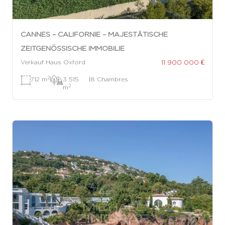
CANNES – CALIFORNIE – MAJESTÄTISCHE
ZEITGENÖSSISCHE IMMOBILIE
11 900 000 €
Verkauf Haus Oxford
2
712 m
|
3 515
|
8 Chambres
2
m