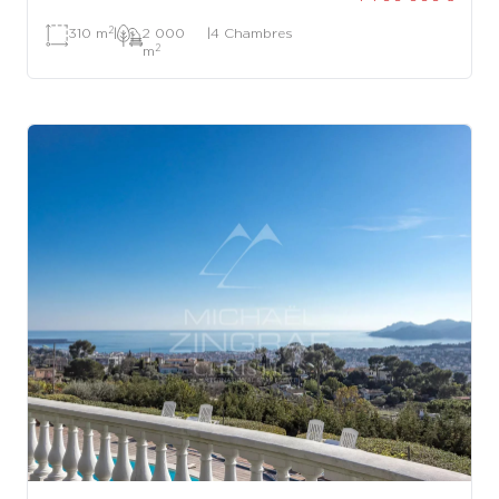
2
310 m
|
2 000
|
4 Chambres
2
m