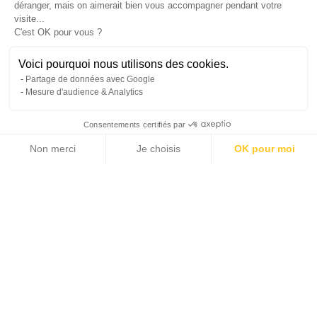
déranger, mais on aimerait bien vous accompagner pendant votre
visite...
C'est OK pour vous ?
Leaflet
|
© Michaël Zingraf Real Estate
Voici pourquoi nous utilisons des cookies.
Partage de données avec Google
Mesure d'audience & Analytics
Consentements certifiés par
Non merci
Je choisis
OK pour moi
Axeptio consent
Plateforme de Gestion du Consentement : Personnalisez vos Options
Notre plateforme vous permet d'adapter et de gérer vos paramètres de 
Informationen über die Risiken, denen dieses Gut
ausgesetzt ist, finden Sie auf der Website Georisques :
www.georisques.gouv.fr