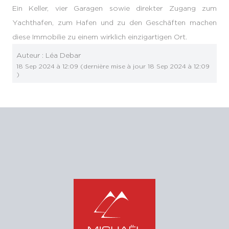
Ein Keller, vier Garagen sowie direkter Zugang zum
Yachthafen, zum Hafen und zu den Geschäften machen
diese Immobilie zu einem wirklich einzigartigen Ort.
Auteur :
Léa Debar
18 Sep 2024 à 12:09
(dernière mise à jour
18 Sep 2024 à 12:09
)