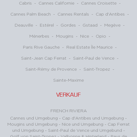
Cabris
-
Cannes Californie
-
Cannes Croisette
-
Cannes Palm Beach
-
Cannes Rentals
-
Cap d'Antibes
-
Deauville
-
Estérel
-
Gordes
-
Gstaad
-
Megève
-
Ménerbes
-
Mougins
-
Nice
-
Opio
-
Paris Rive Gauche
-
Real Estate Île Maurice
-
Saint-Jean Cap Ferrat
-
Saint-Paul de Vence
-
Saint-Rémy de Provence
-
Saint-Tropez
-
Sainte-Maxime
VERKAUF
FRENCH RIVIERA
Cannes und Umgebung
-
Cap d'Antibes und Umgebung
-
Mougins und Umgebung
-
Nice und Umgebung
-
Cap Ferrat
und Umgebung
-
Saint-Paul de Vence und Umgebund
-
Golf von Saint-Tropez
-
Valbonne & Hinterland
-
Pays de