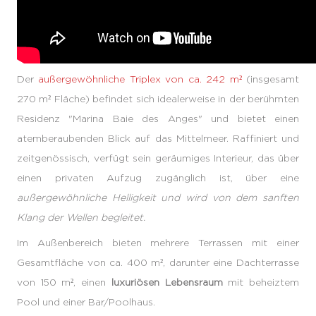
Der
außergewöhnliche Triplex von ca. 242 m²
(insgesamt
270 m² Fläche) befindet sich idealerweise in der berühmten
Residenz "Marina Baie des Anges" und bietet einen
atemberaubenden Blick auf das Mittelmeer. Raffiniert und
zeitgenössisch, verfügt sein geräumiges Interieur, das über
einen privaten Aufzug zugänglich ist, über eine
außergewöhnliche Helligkeit und wird von dem sanften
Klang der Wellen begleitet.
Im Außenbereich bieten mehrere Terrassen mit einer
Gesamtfläche von ca. 400 m², darunter eine Dachterrasse
von 150 m², einen
luxuriösen Lebensraum
mit beheiztem
Pool und einer Bar/Poolhaus.