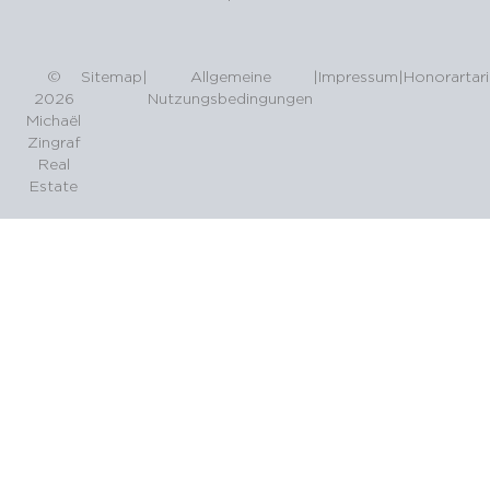
©
Sitemap
|
Allgemeine
|
Impressum
|
Honorartari
2026
Nutzungsbedingungen
Michaël
Zingraf
Real
Estate