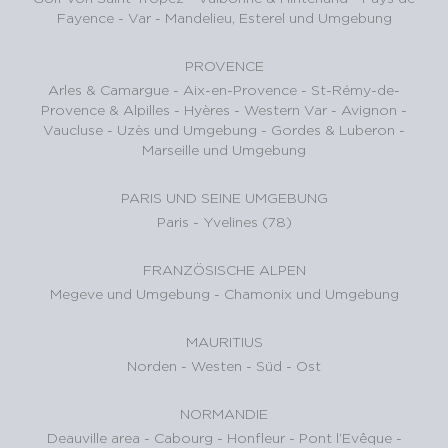
Fayence - Var
-
Mandelieu, Esterel und Umgebung
PROVENCE
Arles & Camargue
-
Aix-en-Provence
-
St-Rémy-de-
Provence & Alpilles
-
Hyères - Western Var
-
Avignon -
Vaucluse
-
Uzès und Umgebung
-
Gordes & Luberon
-
Marseille und Umgebung
PARIS UND SEINE UMGEBUNG
Paris
-
Yvelines (78)
FRANZÖSISCHE ALPEN
Megeve und Umgebung
-
Chamonix und Umgebung
MAURITIUS
Norden
-
Westen
-
Süd
-
Ost
NORMANDIE
Deauville area
-
Cabourg
-
Honfleur
-
Pont l’Evêque
-