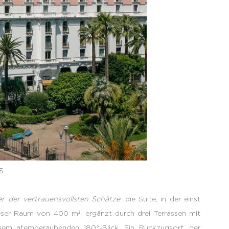
s
er der vertrauensvollsten Schätze
: die Suite, in der einst
ieser Raum von 400 m², ergänzt durch drei Terrassen mit
em atemberaubenden 180°-Blick. Ein Rückzugsort, der