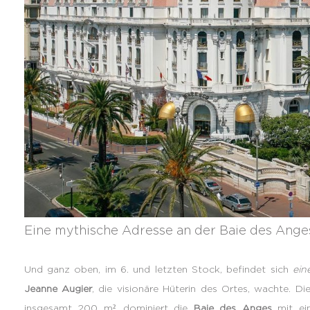
Eine mythische Adresse an der Baie des Ange
Und ganz oben, im 6. und letzten Stock, befindet sich
ein
Jeanne Augier
, die visionäre Hüterin des Ortes, wachte. D
insgesamt 200 m², dominiert die
Baie des Anges
mit ein