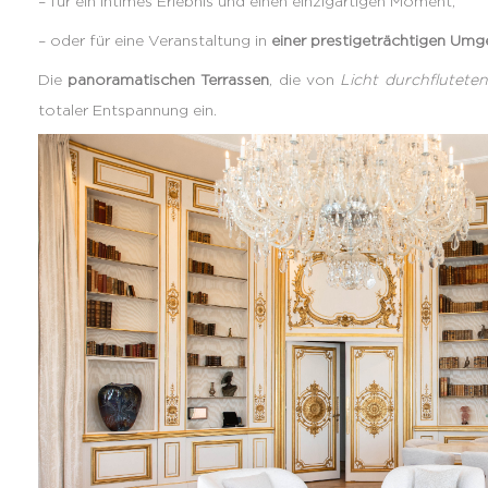
– für ein intimes Erlebnis und einen einzigartigen Moment,
– oder für eine Veranstaltung in
einer prestigeträchtigen Um
Die
panoramatischen Terrassen
, die von
Licht durchfluteten
totaler Entspannung ein.