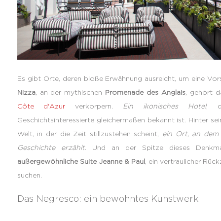
Es gibt Orte, deren bloße Erwähnung ausreicht, um eine Vor
Nizza
, an der mythischen
Promenade des Anglais
, gehört d
Côte d'Azur
verkörpern.
Ein ikonisches Hotel
, d
Geschichtsinteressierte gleichermaßen bekannt ist. Hinter se
Welt, in der die Zeit stillzustehen scheint,
ein Ort, an dem 
Geschichte erzählt
. Und an der Spitze dieses Denkma
außergewöhnliche Suite Jeanne & Paul
, ein vertraulicher Rü
suchen.
Das Negresco: ein bewohntes Kunstwerk