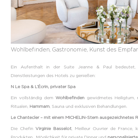
Wohlbefinden, Gastronomie, Kunst des Empfan
Ein Aufenthalt in der Suite Jeanne & Paul bedeutet, 
Dienstleistungen des Hotels zu genießen:
N Le Spa & L’Écrin, privater Spa
Ein vollständig dem
Wohlbefinden
gewidmetes Heiligtum, m
Ritualen,
Hammam
, Sauna und exklusiven Behandlungen.
Le Chantecler – mit einem MICHELIN-Stern ausgezeichnetes 
Die Chefin
Virginie Basselot
, Meilleur Ouvrier de France, k
Produkten.
Möglichkeit für private Dinner und
personalisiert