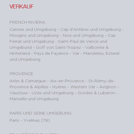
VERKAUF
FRENCH RIVIERA
Cannes und Umgebung
-
Cap d'Antibes und Umgebung
-
Mougins und Umgebung
-
Nice und Umgebung
-
Cap
Ferrat und Umgebung
-
Saint-Paul de Vence und
Umgebund
-
Golf von Saint-Tropez
-
Valbonne &
Hinterland
-
Pays de Fayence - Var
-
Mandelieu, Esterel
und Umgebung
PROVENCE
Arles & Camargue
-
Aix-en-Provence
-
St-Rémy-de-
Provence & Alpilles
-
Hyères - Western Var
-
Avignon -
Vaucluse
-
Uzès und Umgebung
-
Gordes & Luberon
-
Marseille und Umgebung
PARIS UND SEINE UMGEBUNG
Paris
-
Yvelines (78)