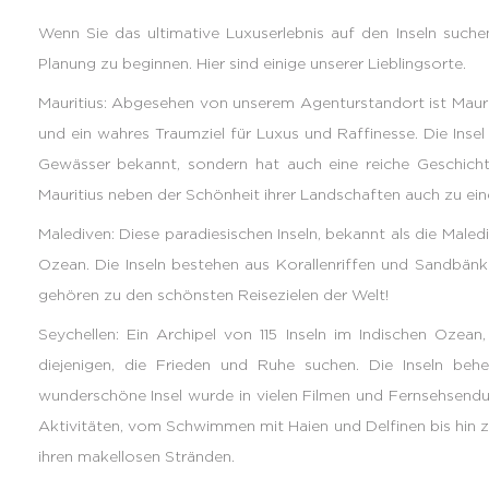
Wenn Sie das ultimative Luxuserlebnis auf den Inseln suche
Planung zu beginnen. Hier sind einige unserer Lieblingsorte.
Mauritius: Abgesehen von unserem Agenturstandort ist Maurit
und ein wahres Traumziel für Luxus und Raffinesse. Die Insel i
Gewässer bekannt, sondern hat auch eine reiche Geschichte, 
Mauritius neben der Schönheit ihrer Landschaften auch zu ei
Malediven: Diese paradiesischen Inseln, bekannt als die Maled
Ozean. Die Inseln bestehen aus Korallenriffen und Sandbänke
gehören zu den schönsten Reisezielen der Welt!
Seychellen: Ein Archipel von 115 Inseln im Indischen Ozean,
diejenigen, die Frieden und Ruhe suchen. Die Inseln beh
wunderschöne Insel wurde in vielen Filmen und Fernsehsendung
Aktivitäten, vom Schwimmen mit Haien und Delfinen bis hin
ihren makellosen Stränden.