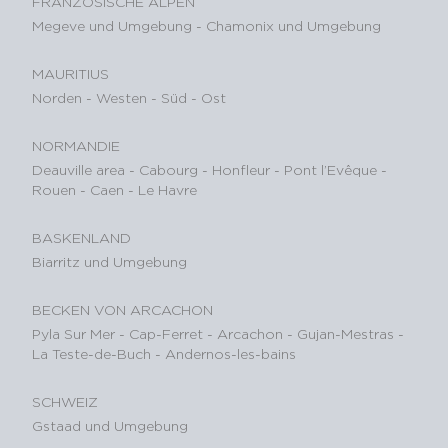
FRANZÖSISCHE ALPEN
Megeve und Umgebung
-
Chamonix und Umgebung
MAURITIUS
Norden
-
Westen
-
Süd
-
Ost
NORMANDIE
Deauville area
-
Cabourg
-
Honfleur
-
Pont l’Evêque
-
Rouen
-
Caen
-
Le Havre
BASKENLAND
Biarritz und Umgebung
BECKEN VON ARCACHON
Pyla Sur Mer
-
Cap-Ferret
-
Arcachon
-
Gujan-Mestras
-
La Teste-de-Buch
-
Andernos-les-bains
SCHWEIZ
Gstaad und Umgebung