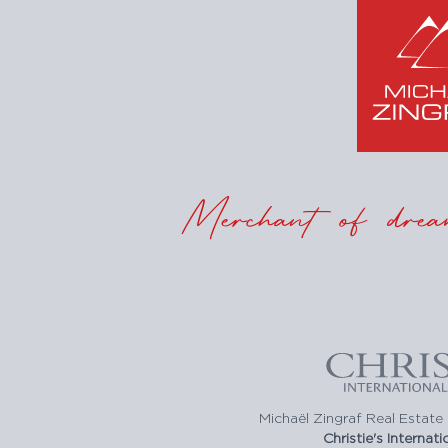
Merchant of drea
Michaël Zingraf Real Estate 
Christie's Internat