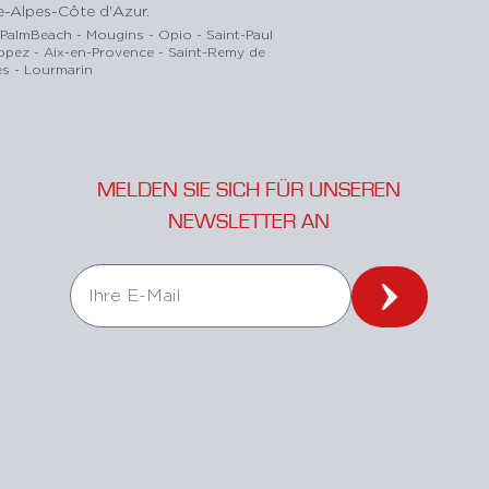
e-Alpes-Côte d'Azur.
-PalmBeach - Mougins - Opio - Saint-Paul
ropez - Aix-en-Provence - Saint-Remy de
s - Lourmarin
MELDEN SIE SICH FÜR UNSEREN
NEWSLETTER AN