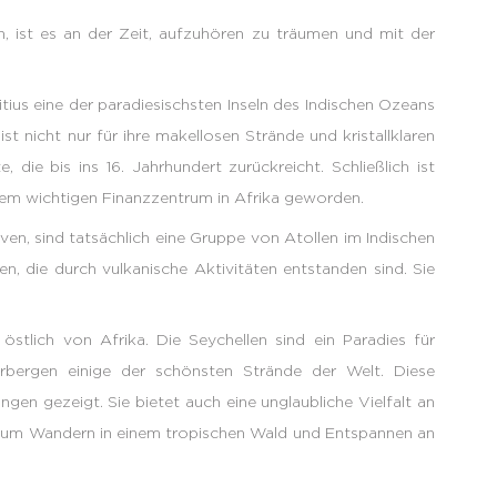
n, ist es an der Zeit, aufzuhören zu träumen und mit der
ius eine der paradiesischsten Inseln des Indischen Ozeans
st nicht nur für ihre makellosen Strände und kristallklaren
die bis ins 16. Jahrhundert zurückreicht. Schließlich ist
nem wichtigen Finanzzentrum in Afrika geworden.
iven, sind tatsächlich eine Gruppe von Atollen im Indischen
n, die durch vulkanische Aktivitäten entstanden sind. Sie
 östlich von Afrika. Die Seychellen sind ein Paradies für
erbergen einige der schönsten Strände der Welt. Diese
en gezeigt. Sie bietet auch eine unglaubliche Vielfalt an
 zum Wandern in einem tropischen Wald und Entspannen an