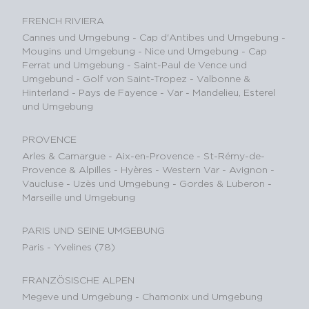
FRENCH RIVIERA
Cannes und Umgebung
-
Cap d'Antibes und Umgebung
-
Mougins und Umgebung
-
Nice und Umgebung
-
Cap
Ferrat und Umgebung
-
Saint-Paul de Vence und
Umgebund
-
Golf von Saint-Tropez
-
Valbonne &
Hinterland
-
Pays de Fayence - Var
-
Mandelieu, Esterel
und Umgebung
PROVENCE
Arles & Camargue
-
Aix-en-Provence
-
St-Rémy-de-
Provence & Alpilles
-
Hyères - Western Var
-
Avignon -
Vaucluse
-
Uzès und Umgebung
-
Gordes & Luberon
-
Marseille und Umgebung
PARIS UND SEINE UMGEBUNG
Paris
-
Yvelines (78)
FRANZÖSISCHE ALPEN
Megeve und Umgebung
-
Chamonix und Umgebung