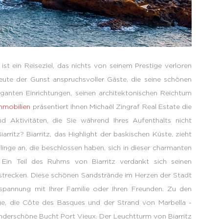
 ist ein Reiseziel, das nichts von seinem Prestige verloren
heute der Gunst anspruchsvoller Gäste, die seine schönen
eganten Einrichtungen, seinen architektonischen Reichtum
mmobilien
präsentiert Ihnen Michaël Zingraf Real Estate die
nd Aktivitäten, die Sie während Ihres Aufenthalts nicht
arritz? Biarritz, das Highlight der baskischen Küste, zieht
inge an, die beschlossen haben, sich in dieser charmanten
 Ein Teil des Ruhms von Biarritz verdankt sich seinen
rstrecken. Diese schönen Sandstrände im Herzen der Stadt
spannung mit Ihrer Familie oder Ihren Freunden. Zu den
e, die Côte des Basques und der Strand von Marbella -
underschöne Bucht Port Vieux. Der Leuchtturm von Biarritz