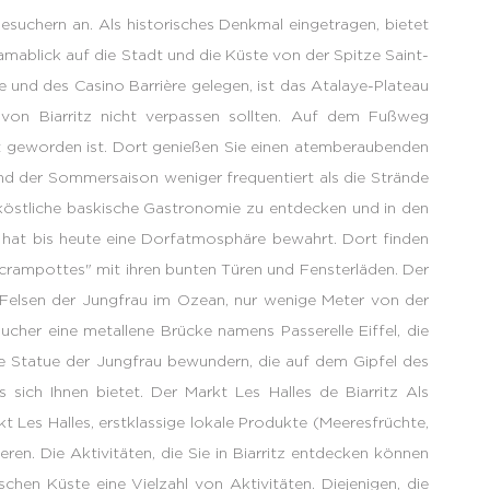
esuchern an. Als historisches Denkmal eingetragen, bietet
ablick auf die Stadt und die Küste von der Spitze Saint-
 und des Casino Barrière gelegen, ist das Atalaye-Plateau
g von Biarritz nicht verpassen sollten. Auf dem Fußweg
dt geworden ist. Dort genießen Sie einen atemberaubenden
end der Sommersaison weniger frequentiert als die Strände
ie köstliche baskische Gastronomie zu entdecken und in den
h hat bis heute eine Dorfatmosphäre bewahrt. Dort finden
crampottes" mit ihren bunten Türen und Fensterläden. Der
r Felsen der Jungfrau im Ozean, nur wenige Meter von der
cher eine metallene Brücke namens Passerelle Eiffel, die
ie Statue der Jungfrau bewundern, die auf dem Gipfel des
 sich Ihnen bietet. Der Markt Les Halles de Biarritz Als
kt Les Halles, erstklassige lokale Produkte (Meeresfrüchte,
eren. Die Aktivitäten, die Sie in Biarritz entdecken können
schen Küste eine Vielzahl von Aktivitäten. Diejenigen, die