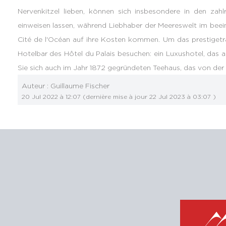
Nervenkitzel lieben, können sich insbesondere in den zahl
einweisen lassen, während Liebhaber der Meereswelt im be
Cité de l'Océan auf ihre Kosten kommen. Um das prestigeträ
Hotelbar des Hôtel du Palais besuchen: ein Luxushotel, das 
Sie sich auch im Jahr 1872 gegründeten Teehaus, das von der
Auteur :
Guillaume Fischer
20 Jul 2022 à 12:07
(dernière mise à jour
22 Jul 2023 à 03:07
)