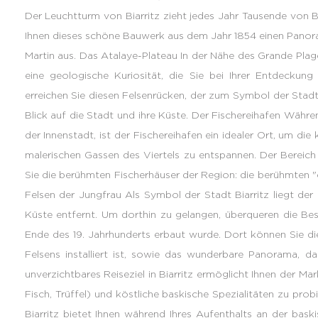
Der Leuchtturm von Biarritz zieht jedes Jahr Tausende von B
Ihnen dieses schöne Bauwerk aus dem Jahr 1854 einen Panoram
Martin aus. Das Atalaye-Plateau In der Nähe des Grande Plage
eine geologische Kuriosität, die Sie bei Ihrer Entdeckun
erreichen Sie diesen Felsenrücken, der zum Symbol der Sta
Blick auf die Stadt und ihre Küste. Der Fischereihafen Währ
der Innenstadt, ist der Fischereihafen ein idealer Ort, um d
malerischen Gassen des Viertels zu entspannen. Der Bereic
Sie die berühmten Fischerhäuser der Region: die berühmten "
Felsen der Jungfrau Als Symbol der Stadt Biarritz liegt de
Küste entfernt. Um dorthin zu gelangen, überqueren die Besu
Ende des 19. Jahrhunderts erbaut wurde. Dort können Sie d
Felsens installiert ist, sowie das wunderbare Panorama, das
unverzichtbares Reiseziel in Biarritz ermöglicht Ihnen der Mar
Fisch, Trüffel) und köstliche baskische Spezialitäten zu probi
Biarritz bietet Ihnen während Ihres Aufenthalts an der baski