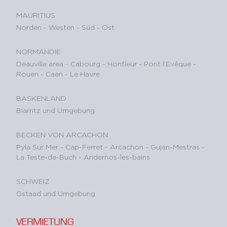
MAURITIUS
Norden
-
Westen
-
Süd
-
Ost
NORMANDIE
Deauville area
-
Cabourg
-
Honfleur
-
Pont l’Evêque
-
Rouen
-
Caen
-
Le Havre
BASKENLAND
Biarritz und Umgebung
BECKEN VON ARCACHON
Pyla Sur Mer
-
Cap-Ferret
-
Arcachon
-
Gujan-Mestras
-
La Teste-de-Buch
-
Andernos-les-bains
SCHWEIZ
Gstaad und Umgebung
VERMIETUNG