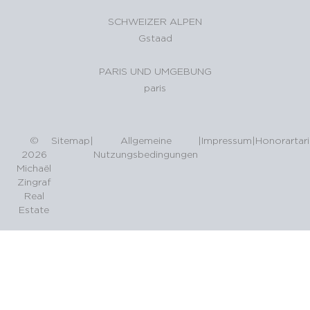
SCHWEIZER ALPEN
Gstaad
PARIS UND UMGEBUNG
paris
©
Sitemap
|
Allgemeine
|
Impressum
|
Honorartari
2026
Nutzungsbedingungen
Michaël
Zingraf
Real
Estate