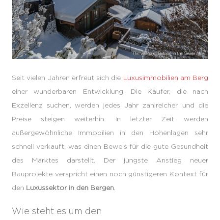
Seit vielen Jahren erfreut sich die
Luxusimmobilien am Berg
einer wunderbaren Entwicklung: Die Käufer, die nach
Exzellenz suchen, werden jedes Jahr zahlreicher, und die
Preise steigen weiterhin. In letzter Zeit werden
außergewöhnliche Immobilien in den Höhenlagen sehr
schnell verkauft, was einen Beweis für die gute Gesundheit
des Marktes darstellt. Der jüngste Anstieg neuer
Bauprojekte verspricht einen noch günstigeren Kontext für
den
Luxussektor in den Bergen
.
Wie steht es um den