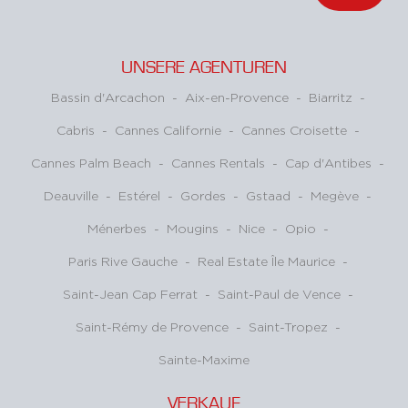
UNSERE AGENTUREN
Bassin d'Arcachon
-
Aix-en-Provence
-
Biarritz
-
Cabris
-
Cannes Californie
-
Cannes Croisette
-
Cannes Palm Beach
-
Cannes Rentals
-
Cap d'Antibes
-
Deauville
-
Estérel
-
Gordes
-
Gstaad
-
Megève
-
Ménerbes
-
Mougins
-
Nice
-
Opio
-
Paris Rive Gauche
-
Real Estate Île Maurice
-
Saint-Jean Cap Ferrat
-
Saint-Paul de Vence
-
Saint-Rémy de Provence
-
Saint-Tropez
-
Sainte-Maxime
VERKAUF