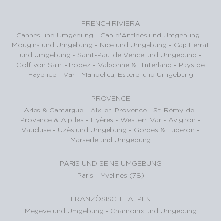
FRENCH RIVIERA
Cannes und Umgebung
-
Cap d'Antibes und Umgebung
-
Mougins und Umgebung
-
Nice und Umgebung
-
Cap Ferrat
und Umgebung
-
Saint-Paul de Vence und Umgebund
-
Golf von Saint-Tropez
-
Valbonne & Hinterland
-
Pays de
Fayence - Var
-
Mandelieu, Esterel und Umgebung
PROVENCE
Arles & Camargue
-
Aix-en-Provence
-
St-Rémy-de-
Provence & Alpilles
-
Hyères - Western Var
-
Avignon -
Vaucluse
-
Uzès und Umgebung
-
Gordes & Luberon
-
Marseille und Umgebung
PARIS UND SEINE UMGEBUNG
Paris
-
Yvelines (78)
FRANZÖSISCHE ALPEN
Megeve und Umgebung
-
Chamonix und Umgebung