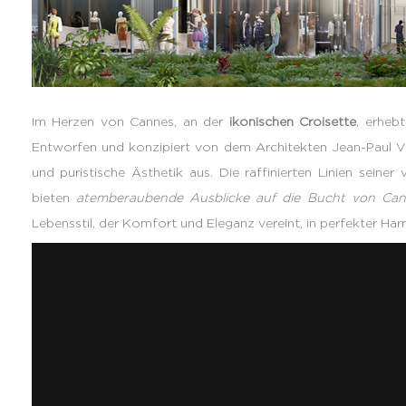
Im Herzen von Cannes, an der
ikonischen Croisette
, erheb
Entworfen und konzipiert von dem Architekten Jean-Paul Vi
und puristische Ästhetik aus. Die raffinierten Linien seine
bieten
atemberaubende Ausblicke auf die Bucht von Ca
Lebensstil, der Komfort und Eleganz vereint, in perfekter H