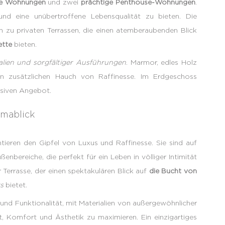
he Wohnungen
und zwei
prächtige Penthouse-Wohnungen
.
d eine unübertroffene Lebensqualität zu bieten. Die
h zu privaten Terrassen, die einen atemberaubenden Blick
ette
bieten.
ialien und sorgfältiger Ausführungen
. Marmor, edles Holz
n zusätzlichen Hauch von Raffinesse. Im Erdgeschoss
usiven Angebot.
amablick
tieren den Gipfel von Luxus und Raffinesse. Sie sind auf
nbereiche, die perfekt für ein Leben in völliger Intimität
 Terrasse, der einen spektakulären Blick auf
die Bucht von
s
bietet.
nd Funktionalität, mit Materialien von außergewöhnlicher
st, Komfort und Ästhetik zu maximieren. Ein einzigartiges