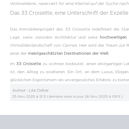
Wohnerlebnis,
reserviert für eine Klientel auf der Suche nach
Das 33 Croisette, eine Unterschrift der Exzell
Das Immobilienprojekt des 33 Croisette redefiniert die S
Lage, seine visionäre Architektur und seine
hochwertigen 
Immobilienlandschaft von Cannes
. Hier wird der Traum zur 
einer der
meistgeschätzten Destinationen der Welt
.
Im
33 Croisette
zu wohnen bedeutet, einen einzigartigen Leb
ist, den Alltag zu exaltieren. Ein Ort, an dem Luxus, Eleg
glücklichen Eigentümern ein unvergessliches Erlebnis zu bieten
Auteur :
Léa Debar
25 Nov 2025 à 12:11
(dernière mise à jour
26 Nov 2025 à 09:11
)