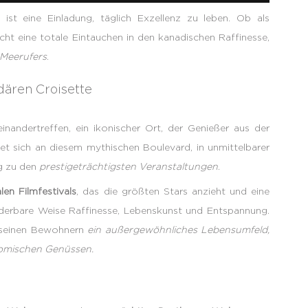
 ist eine Einladung, täglich Exzellenz zu leben. Ob als
cht eine totale Eintauchen in den kanadischen Raffinesse,
 Meerufers
.
ären Croisette
nandertreffen, ein ikonischer Ort, der Genießer aus der
et sich an diesem mythischen Boulevard, in unmittelbarer
ng zu den
prestigeträchtigsten Veranstaltungen
.
len Filmfestivals
, das die größten Stars anzieht und eine
nderbare Weise Raffinesse, Lebenskunst und Entspannung.
t seinen Bewohnern
ein außergewöhnliches Lebensumfeld,
nomischen Genüssen.