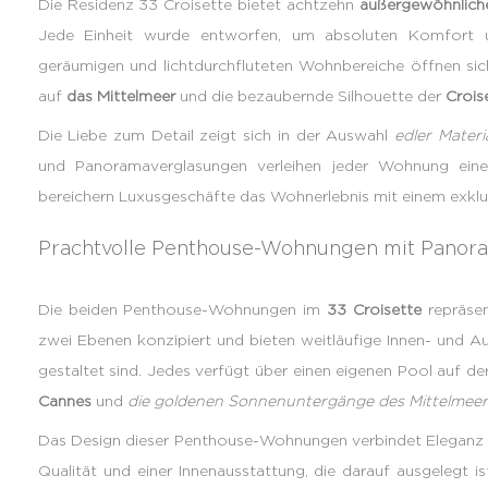
Die Residenz 33 Croisette bietet achtzehn
außergewöhnlic
Jede Einheit wurde entworfen, um absoluten Komfort un
geräumigen und lichtdurchfluteten Wohnbereiche öffnen sic
auf
das Mittelmeer
und die bezaubernde Silhouette der
Crois
Die Liebe zum Detail zeigt sich in der Auswahl
edler Mater
und Panoramaverglasungen verleihen jeder Wohnung eine
bereichern Luxusgeschäfte das Wohnerlebnis mit einem exkl
Prachtvolle Penthouse-Wohnungen mit Panor
Die beiden Penthouse-Wohnungen im
33 Croisette
repräsen
zwei Ebenen konzipiert und bieten weitläufige Innen- und Auße
gestaltet sind. Jedes verfügt über einen eigenen Pool auf der
Cannes
und
die goldenen Sonnenuntergänge des Mittelmeer
Das Design dieser Penthouse-Wohnungen verbindet Eleganz u
Qualität und einer Innenausstattung, die darauf ausgelegt i