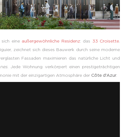
t sich eine
außergewöhnliche Residenz
: das
33 Croisette
.
guier, zeichnet sich dieses Bauwerk durch seine moderne
r verglasten Fassaden maximieren das natürliche Licht und
nnes
. Jede Wohnung verkörpert einen prestigeträchtigen
armonie mit der einzigartigen Atmosphäre der
Côte d'Azur
.