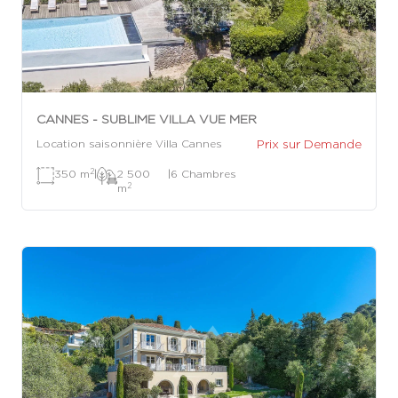
CANNES - SUBLIME VILLA VUE MER
Prix sur Demande
Location saisonnière Villa Cannes
2
350 m
|
2 500
|
6 Chambres
2
m