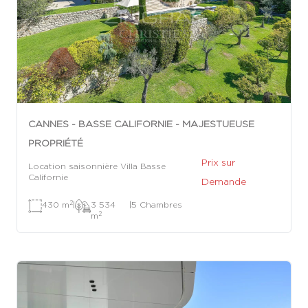
CANNES - BASSE CALIFORNIE - MAJESTUEUSE
PROPRIÉTÉ
Prix sur
Location saisonnière Villa Basse
Californie
Demande
2
430 m
|
3 534
|
5 Chambres
2
m