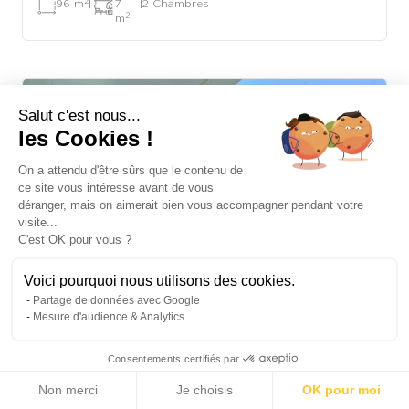
2
96 m
|
7
|
2 Chambres
2
m
Salut c'est nous...
les Cookies !
On a attendu d'être sûrs que le contenu de
ce site vous intéresse avant de vous
déranger, mais on aimerait bien vous accompagner pendant votre
visite...
C'est OK pour vous ?
Voici pourquoi nous utilisons des cookies.
Partage de données avec Google
Mesure d'audience & Analytics
Consentements certifiés par
Non merci
Je choisis
OK pour moi
CANNES CROISETTE - APPARTEMENT 2 CHAMBRES