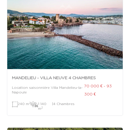
MANDELIEU - VILLA NEUVE 4 CHAMBRES
70 000 € - 93
Location saisonnière Villa Mandelieu-la-
Napoule
300 €
2
240 m
|
1 140
|
4 Chambres
2
m