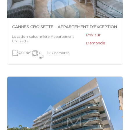
CANNES CROISETTE - APPARTEMENT D'EXCEPTION
Prix sur
Location saisonnière Appartement
Croisette
Demande
2
334 m
|
0
|
4 Chambres
2
m