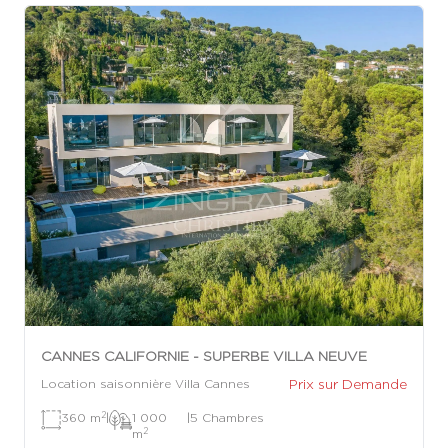
CANNES CALIFORNIE - SUPERBE VILLA NEUVE
Prix sur Demande
Location saisonnière Villa Cannes
2
360 m
|
1 000
|
5 Chambres
2
m