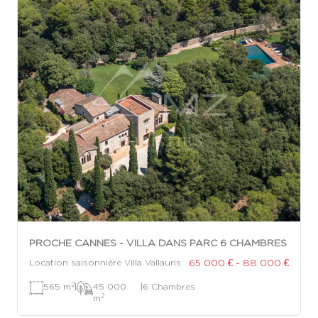
PROCHE CANNES - VILLA DANS PARC 6 CHAMBRES
65 000 € - 88 000 €
Location saisonnière Villa Vallauris
2
565 m
|
45 000
|
6 Chambres
2
m