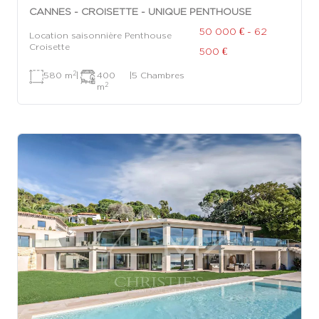
CANNES - CROISETTE - UNIQUE PENTHOUSE
50 000 € - 62
Location saisonnière Penthouse
Croisette
500 €
2
580 m
|
400
|
5 Chambres
2
m