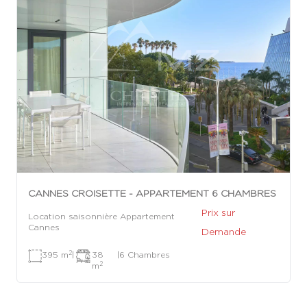
CANNES CROISETTE - APPARTEMENT 6 CHAMBRES
Prix sur
Location saisonnière Appartement
Cannes
Demande
2
395 m
|
38
|
6 Chambres
2
m