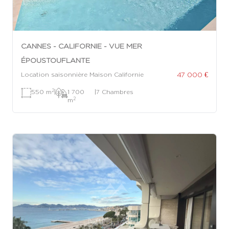
CANNES - CALIFORNIE - VUE MER
ÉPOUSTOUFLANTE
47 000 €
Location saisonnière Maison Californie
2
550 m
|
1 700
|
7 Chambres
2
m