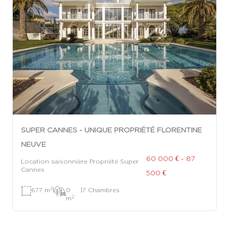
SUPER CANNES - UNIQUE PROPRIÉTÉ FLORENTINE
NEUVE
60 000 € - 87
Location saisonnière Propriété Super
Cannes
500 €
2
677 m
|
0
|
7 Chambres
2
m