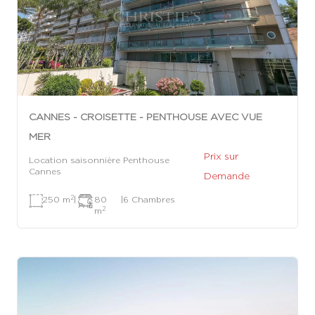
CANNES - CROISETTE - PENTHOUSE AVEC VUE
MER
Prix sur
Location saisonnière Penthouse
Cannes
Demande
2
250 m
|
80
|
6 Chambres
2
m