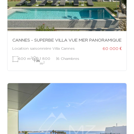
CANNES - SUPERBE VILLA VUE MER PANORAMIQUE
60 000 €
Location saisonnière Villa Cannes
2
600 m
|
1 800
|
6 Chambres
2
m