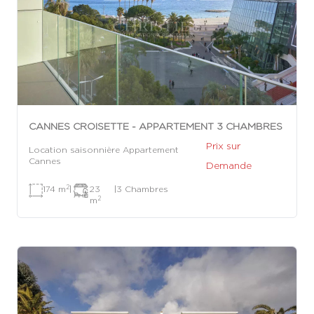
CANNES CROISETTE - APPARTEMENT 3 CHAMBRES
Prix sur
Location saisonnière Appartement
Cannes
Demande
2
174 m
|
23
|
3 Chambres
2
m