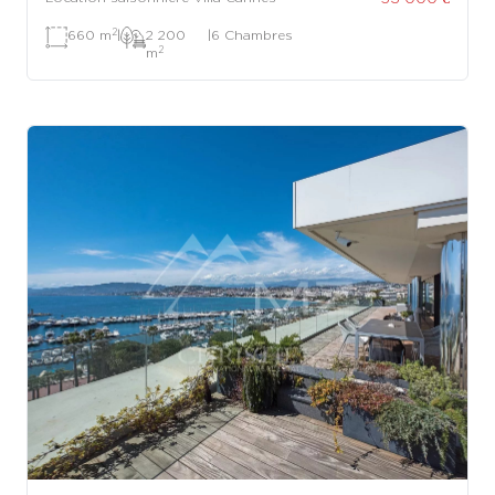
2
660 m
|
2 200
|
6 Chambres
2
m