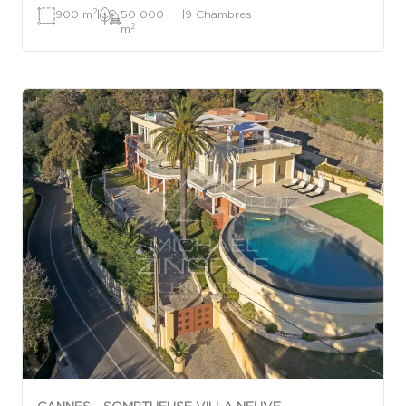
2
900 m
|
50 000
|
9 Chambres
2
m
CANNES - SOMPTUEUSE VILLA NEUVE