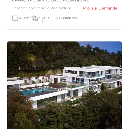
Prix sur Demande
Location saisonnière Villa Oxford
2
600 m
|
3 650
|
6 Chambres
2
m