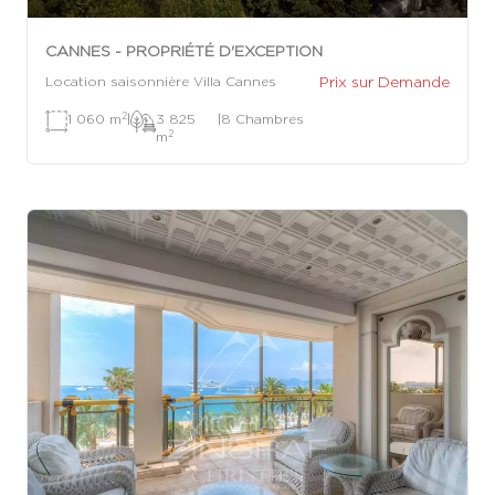
CANNES - PROPRIÉTÉ D'EXCEPTION
Prix sur Demande
Location saisonnière Villa Cannes
2
1 060 m
|
3 825
|
8 Chambres
2
m