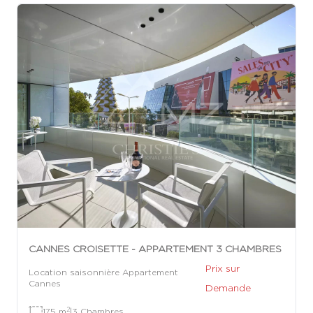
CANNES CROISETTE - APPARTEMENT 3 CHAMBRES
Prix sur
Location saisonnière Appartement
Cannes
Demande
2
175 m
|
3 Chambres