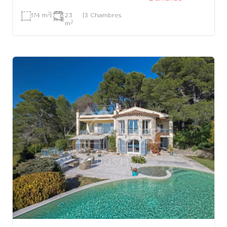
2
174 m
|
23
|
3 Chambres
2
m