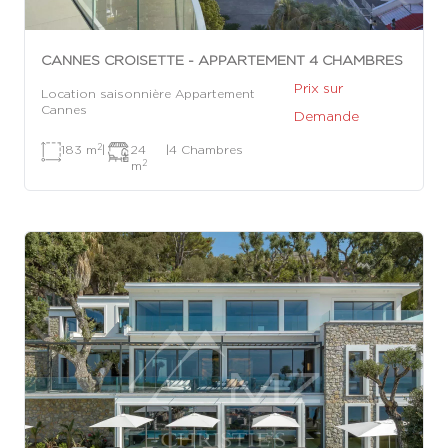
CANNES CROISETTE - APPARTEMENT 4 CHAMBRES
Prix sur
Location saisonnière Appartement
Cannes
Demande
2
183 m
|
24
|
4 Chambres
2
m