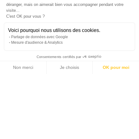
déranger, mais on aimerait bien vous accompagner pendant votre
visite...
C'est OK pour vous ?
Voici pourquoi nous utilisons des cookies.
Partage de données avec Google
Mesure d'audience & Analytics
Consentements certifiés par
Non merci
Je choisis
OK pour moi
9 photos
Axeptio consent
Plateforme de Gestion du Consentement : Personnalisez vos Options
Notre plateforme vous permet d'adapter et de gérer vos paramètres de 
2
2
820 m
14 000 m
LIVING AREA
LAND AREA
11
PRICE ON REQUEST
BEDROOMS