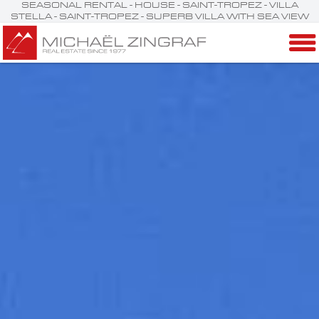
SEASONAL RENTAL - HOUSE - SAINT-TROPEZ - VILLA
STELLA - SAINT-TROPEZ - SUPERB VILLA WITH SEA VIEW