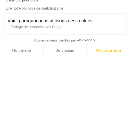
C'est OK pour vous ?
Lire notre politique de confidentialité
Voici pourquoi nous utilisons des cookies.
Partage de données avec Google
Consentements certifiés par
Non merci
Je choisis
OK pour moi
15 photos
Axeptio consent
Plateforme de Gestion du Consentement : Personnalisez vos Options
Notre plateforme vous permet d'adapter et de gérer vos paramètres de 
2
0 m
3
LIVING AREA
BEDROOMS
2 700 € - 2 900 €
PRICE / WEEK
Home >
Rental >
Arcachon Bay >
Arcachon >
VILLA BATIGNOLLES: SEA VIEW, WINTER VILLAGE, ARCACHON