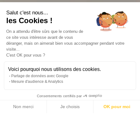
Salut c'est nous...
les Cookies !
On a attendu d'être sûrs que le contenu de
ce site vous intéresse avant de vous
déranger, mais on aimerait bien vous accompagner pendant votre
visite...
C'est OK pour vous ?
Voici pourquoi nous utilisons des cookies.
Partage de données avec Google
Mesure d'audience & Analytics
Consentements certifiés par
Non merci
Je choisis
OK pour moi
15 photos
Axeptio consent
Plateforme de Gestion du Consentement : Personnalisez vos Options
Notre plateforme vous permet d'adapter et de gérer vos paramètres de 
2
2
369 m
26 000 m