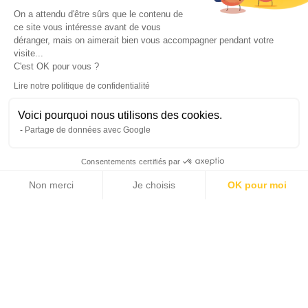
On a attendu d'être sûrs que le contenu de
ce site vous intéresse avant de vous
déranger, mais on aimerait bien vous accompagner pendant votre
visite...
C'est OK pour vous ?
Lire notre politique de confidentialité
Voici pourquoi nous utilisons des cookies.
Partage de données avec Google
Consentements certifiés par
Non merci
Je choisis
OK pour moi
10 photos
Axeptio consent
Plateforme de Gestion du Consentement : Personnalisez vos Options
Notre plateforme vous permet d'adapter et de gérer vos paramètres de 
2
2
276 m
23 000 m
LIVING AREA
LAND AREA
6
1 862 000 €