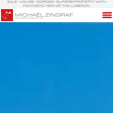
SALE - HOUSE - GORDES - SUPERB PROPERTY WITH
FANTASTIC VIEW OF THE LUBERON