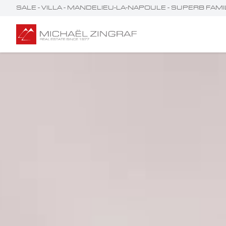
SALE - VILLA - MANDELIEU-LA-NAPOULE - SUPERB FAM