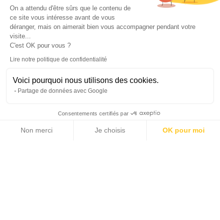
On a attendu d'être sûrs que le contenu de
ce site vous intéresse avant de vous
déranger, mais on aimerait bien vous accompagner pendant votre
visite...
C'est OK pour vous ?
Lire notre politique de confidentialité
Voici pourquoi nous utilisons des cookies.
Partage de données avec Google
Consentements certifiés par
Non merci
Je choisis
OK pour moi
8 photos
Axeptio consent
Plateforme de Gestion du Consentement : Personnalisez vos Options
Notre plateforme vous permet d'adapter et de gérer vos paramètres de 
2
2
51 m
14 m
LIVING AREA
TERRACE
1
850 000 €