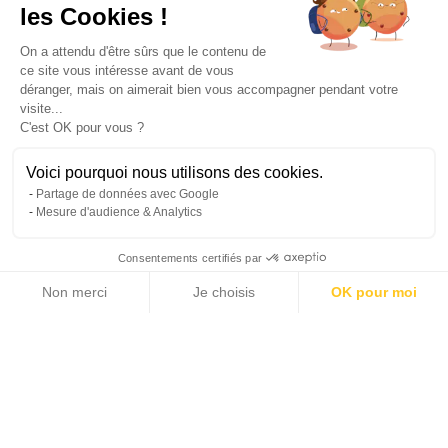
les Cookies !
On a attendu d'être sûrs que le contenu de
ce site vous intéresse avant de vous
déranger, mais on aimerait bien vous accompagner pendant votre
visite...
C'est OK pour vous ?
Voici pourquoi nous utilisons des cookies.
Partage de données avec Google
Mesure d'audience & Analytics
Consentements certifiés par
Non merci
Je choisis
OK pour moi
Axeptio consent
Plateforme de Gestion du Consentement : Personnalisez vos Options
Notre plateforme vous permet d'adapter et de gérer vos paramètres de 
This property has been sold or is no longer listed
Michaël Zingraf Real Estate
Home >
Sale >
Bay of Arcachon >
La Teste-de-Buch >