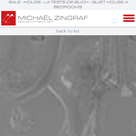
SALE - HOUSE - LA TESTE-DE-BUCH - QUIET HOUSE 4
BEDROOMS
back to list