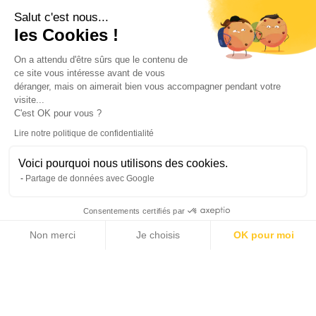
Salut c'est nous...
les Cookies !
On a attendu d'être sûrs que le contenu de
ce site vous intéresse avant de vous
déranger, mais on aimerait bien vous accompagner pendant votre
visite...
C'est OK pour vous ?
Lire notre politique de confidentialité
Voici pourquoi nous utilisons des cookies.
Partage de données avec Google
Consentements certifiés par
Non merci
Je choisis
OK pour moi
14 photos
Axeptio consent
Plateforme de Gestion du Consentement : Personnalisez vos Options
Notre plateforme vous permet d'adapter et de gérer vos paramètres de 
2
2
136 m
1 050 m