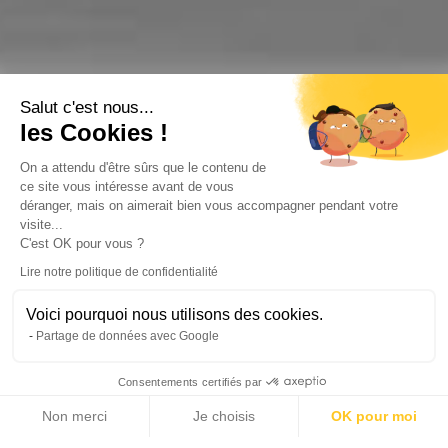
Salut c'est nous...
les Cookies !
On a attendu d'être sûrs que le contenu de
ce site vous intéresse avant de vous
déranger, mais on aimerait bien vous accompagner pendant votre
visite...
C'est OK pour vous ?
Lire notre politique de confidentialité
Voici pourquoi nous utilisons des cookies.
Partage de données avec Google
Consentements certifiés par
Non merci
Je choisis
OK pour moi
Axeptio consent
Plateforme de Gestion du Consentement : Personnalisez vos Options