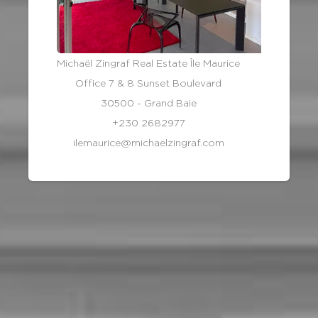
Michaël Zingraf Real Estate Île Maurice
Office 7 & 8 Sunset Boulevard
30500 - Grand Baie
+230 2682977
ilemaurice@michaelzingraf.com