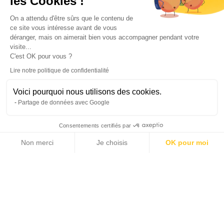
les Cookies !
On a attendu d'être sûrs que le contenu de
ce site vous intéresse avant de vous
déranger, mais on aimerait bien vous accompagner pendant votre
visite...
C'est OK pour vous ?
Lire notre politique de confidentialité
Voici pourquoi nous utilisons des cookies.
Partage de données avec Google
Consentements certifiés par
Non merci
Je choisis
OK pour moi
15 photos
Axeptio consent
Plateforme de Gestion du Consentement : Personnalisez vos Options
Notre plateforme vous permet d'adapter et de gérer vos paramètres de 
2
300 m
3
LIVING AREA
BEDROOMS
935 184 €