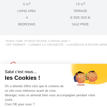
2
2
0 m
15 m
LIVING AREA
TERRACE
4
9 595 000 €
BEDROOMS
SALE PRICE
Home >
Sale >
French Riviera >
Cannes area >
OFF MARKET - CANNES LA CROISETTE - LUXURIOUS 6-ROOM APA
Cannes
Salut c'est nous...
les Cookies !
OFF MARKET - CANNES LA CROISETTE -
On a attendu d'être sûrs que le contenu de
LUXURIOUS 6-ROOM APARTMENT
ce site vous intéresse avant de vous
déranger, mais on aimerait bien vous accompagner pendant votre
visite...
C'est OK pour vous ?
Splendid dual-aspect apartment of approximately